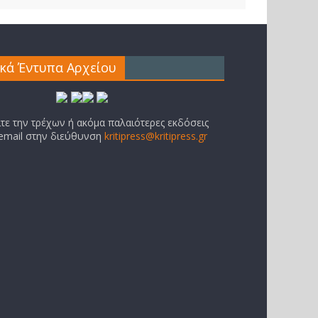
ικά Έντυπα Αρχείου
ίτε την τρέχων ή ακόμα παλαιότερες εκδόσεις
 email στην διεύθυνση
kritipress@kritipress.gr