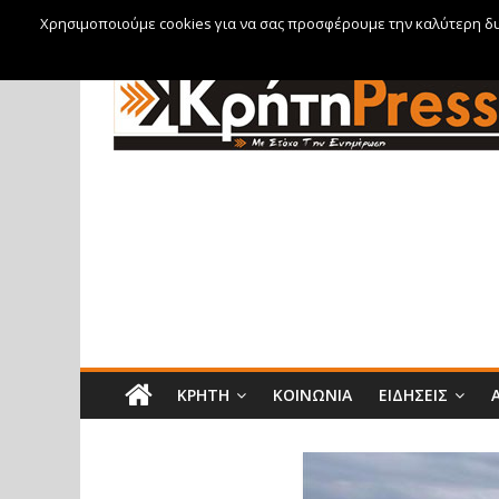
Χρησιμοποιούμε cookies για να σας προσφέρουμε την καλύτερη δυν
Παρασκευή, 7 Αυγούστου, 2026
ΚΡΉΤΗ
ΚΟΙΝΩΝΊΑ
ΕΙΔΉΣΕΙΣ