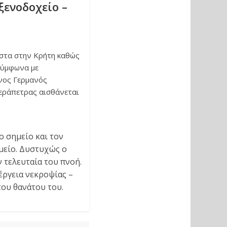
ξενοδοχείο –
ίστα στην Κρήτη καθώς
Σύμφωνα με
νος Γερμανός
Ιεράπετρας αισθάνεται
ο σημείο και τον
μείο. Δυστυχώς ο
 τελευταία του πνοή.
νέργεια νεκροψίας –
του θανάτου του.