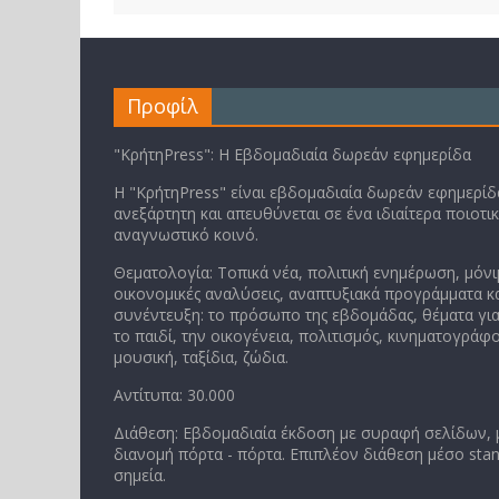
Προφίλ
"ΚρήτηPress": Η Εβδομαδιαία δωρεάν εφημερίδα
Η "ΚρήτηPress" είναι εβδομαδιαία δωρεάν εφημερίδα
ανεξάρτητη και απευθύνεται σε ένα ιδιαίτερα ποιοτι
αναγνωστικό κοινό.
Θεματολογία: Τοπικά νέα, πολιτική ενημέρωση, μόνι
οικονομικές αναλύσεις, αναπτυξιακά προγράμματα κα
συνέντευξη: το πρόσωπο της εβδομάδας, θέματα για
το παιδί, την οικογένεια, πολιτισμός, κινηματογράφο
μουσική, ταξίδια, ζώδια.
Αντίτυπα: 30.000
Διάθεση: Εβδομαδιαία έκδοση με συραφή σελίδων,
διανομή πόρτα - πόρτα. Επιπλέον διάθεση μέσο stan
σημεία.