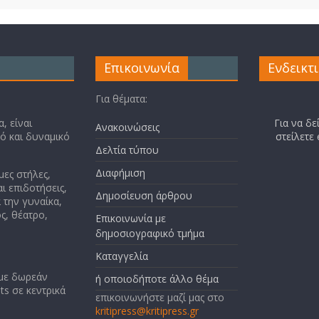
Επικοινωνία
Ενδεικτ
Για θέματα:
, είναι
Για να δε
Ανακοινώσεις
κό και δυναμικό
στείλετε
Δελτία τύπου
Διαφήμιση
μες στήλες,
ι επιδοτήσεις,
Δημοσίευση άρθρου
 την γυναίκα,
ς, θέατρο,
Επικοινωνία με
δημοσιογραφικό τμήμα
Καταγγελία
 με δωρεάν
ή οποιοδήποτε άλλο θέμα
ts σε κεντρικά
επικοινωνήστε μαζί μας στο
kritipress@kritipress.gr