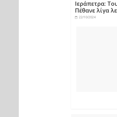
Ιεράπετρα: Το
Πέθανε λίγα λ
22/10/2024