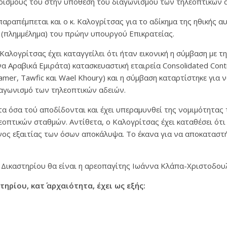
ιρισμούς του στην υπόθεση του διαγωνισμού των τηλεοπτικών α
παραπέμπεται και ο κ. Καλογρίτσας για το αδίκημα της ηθικής 
(πλημμέλημα) του πρώην υπουργού Επικρατείας.
 Καλογρίτσας έχει καταγγείλει ότι ήταν εικονική η σύμβαση με 
 Αραβικά Εμιράτα) κατασκευαστική εταιρεία Consolidated Cont
mer, Tawfic και Wael Khoury) και η σύμβαση καταρτίστηκε για ν
ιαγωνισμό των τηλεοπτικών αδειών.
τα όσα τού αποδίδονται και έχει υπεραμυνθεί της νομιμότητας 
οπτικών σταθμών. Αντίθετα, ο Καλογρίτσας έχει καταθέσει ότι
ος εξαιτίας των όσων αποκάλυψα. Το έκανα για να αποκαταστή
 Δικαστηρίου θα είναι η αρεοπαγίτης Ιωάννα Κλάπα-Χριστοδου
ηρίου, κατ΄ αρχαιότητα, έχει ως εξής: