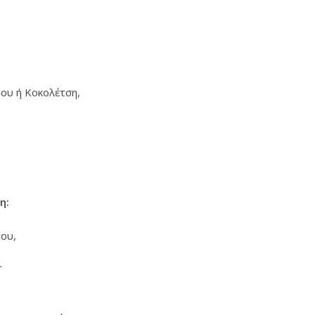
ου ή Κοκολέτση,
η:
ου,
ι