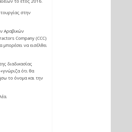
δειών το έτος 2016.
αυτουργίας στην
την Αραβικών
ractors Company (CCC)
α μπορέσει να εισέλθει
της διαδικασίας
 «γνώριζα ότι θα
σω το όνομα και την
λέα.