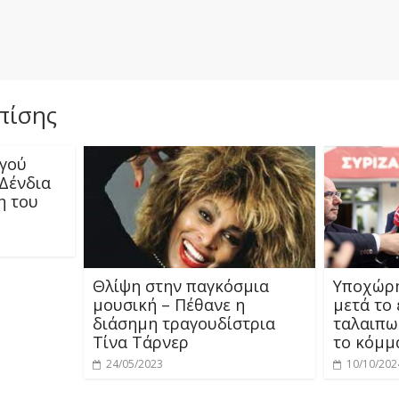
πίσης
γού
 Δένδια
η του
Θλίψη στην παγκόσμια
Υποχώρ
μουσική – Πέθανε η
μετά το 
διάσημη τραγουδίστρια
ταλαιπω
Τίνα Τάρνερ
το κόμμ
24/05/2023
10/10/202