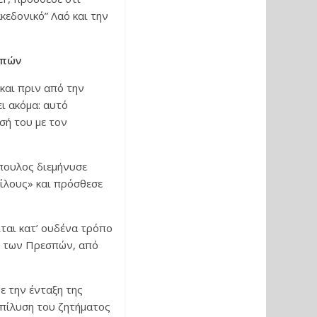
κεδονικό” Λαό και την
σπών
και πριν από την
ει ακόμα: αυτό
σή του με τον
πουλος διεμήνυσε
φίλους» και πρόσθεσε
ιται κατ’ ουδένα τρόπο
ης των Πρεσπών, από
ε την ένταξη της
πίλυση του ζητήματος