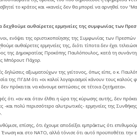
ισβητεί το κράτος και «κανείς δεν θα μπορεί να αρνηθεί τον “Μα
.
α δεχθούμε αυθαίρετες ερμηνείες της συμφωνίας των Πρε
ένοι, ενόψει της οριστικοποίησης της Συμφωνίας των Πρεσπών 
θούμε αυθαίρετες ερμηνείες της, διότι τίποτα δεν έχει τελειώσ
ος της Δημοκρατίας Προκόπης Παυλόπουλος, κατά τη συνάντη
ας Μπόρουτ Πάχορ.
ς δηλώσεις αξιωματούχων της γείτονος, όπως είπε, ο κ. Παυλό
σία της ΠΓΔΜ ότι «οι καλοί λογαριασμοί κάνουν τους καλούς 
ά δεν πρόκειται να κάνουμε εκπτώσεις σε τέτοια ζητήματα».
φές ότι «αν και όταν έλθει η ώρα της κύρωσης αυτής, δεν πρόκε
ες -και πολύ περισσότερο αλυτρωτικές- ερμηνείες της Συνθήκ
.
θύμισε, επίσης, ότι έχουμε αποδείξει εμπράκτως ότι επιθυμούμ
Ένωση και στο ΝΑΤΟ, αλλά τόνισε ότι αυτό προϋποθέτει την ε