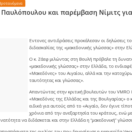
Προτεινόμενα
Παυλόπουλου και παρέμβαση Νίμιτς για
Εντονες αντιδράσεις προκάλεσαν οι δηλώσεις τ
διδασκαλίας της «μακεδονικής γλώσσας» στην Ελ
Ο κ. Ζάεφ μιλώντας στη Βουλή πρόβαλε τη δυνατ
«μακεδονικής γλώσσας» στην Ελλάδα, το ενδιαφέ
«Μακεδόνες» του Αιγαίου, αλλά και την κατοχύρ
ταυτότητας και γλώσσας».
Απαντώντας στην κριτική βουλευτών του VMRO
«Μακεδόνες της Ελλάδας και της Βουλγαρίας» ο κ
ειδικά για αυτούς από το «Αιγαίο, δεν έγινε τίπο
χρόνια από την ανεξαρτησία του κράτους, ενώ μ
ατότητα να διδάσκεται και στην Ελλάδα η “μακεδονική” γλώσσ
αποσπάσματα της ομιλίας του που δημοσίευσε η εφημερίδα Vece