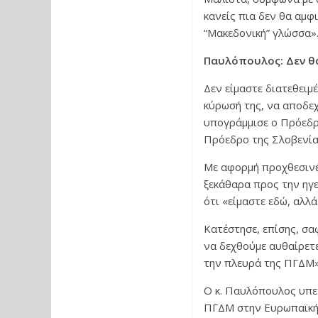
κανείς πια δεν θα αμφ
“Μακεδονική” γλώσσα»
Παυλόπουλος: Δεν θ
Δεν είμαστε διατεθειμ
κύρωσή της, να αποδεχ
υπογράμμισε ο Πρόεδρ
Πρόεδρο της Σλοβενί
Με αφορμή προχθεσινέ
ξεκάθαρα προς την ηγε
ότι «είμαστε εδώ, αλλ
Κατέστησε, επίσης, σα
να δεχθούμε αυθαίρετ
την πλευρά της ΠΓΔΜ»
Ο κ. Παυλόπουλος υπεν
ΠΓΔΜ στην Ευρωπαϊκή 