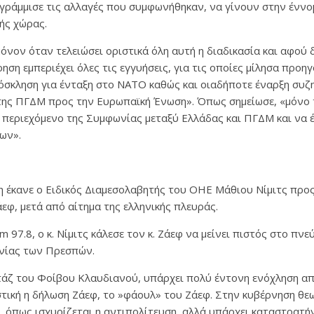
γράμμισε τις αλλαγές που συμφωνήθηκαν, να γίνουν στην έννομ
ής χώρας.
μόνον όταν τελειώσει οριστικά όλη αυτή η διαδικασία και αφού 
ση εμπεριέχει όλες τις εγγυήσεις, για τις οποίες μίλησα προηγ
όσκληση για ένταξη στο ΝΑΤΟ καθώς και οιαδήποτε έναρξη συζη
 της ΠΓΔΜ προς την Ευρωπαϊκή Ένωση». Όπως σημείωσε, «μόνο 
ο περιεχόμενο της Συμφωνίας μεταξύ Ελλάδας και ΠΓΔΜ και να 
ων».
 έκανε ο Ειδικός Διαμεσολαβητής του ΟΗΕ Μάθιου Νίμιτς πρ
φ, μετά από αίτημα της ελληνικής πλευράς.
 97.8, ο κ. Νίμιτς κάλεσε τον κ. Ζάεφ να μείνει πιστός στο πνε
νίας των Πρεσπών.
άζ του Φοίβου Κλαυδιανού, υπάρχει πολύ έντονη ενόχληση απ
στική η δήλωση Ζάεφ, το »φάουλ» του Ζάεφ. Στην κυβέρνηση θεω
 όπως ισχυρίζεται η αντιπολίτευση, αλλά υπάρχει καταστρατή