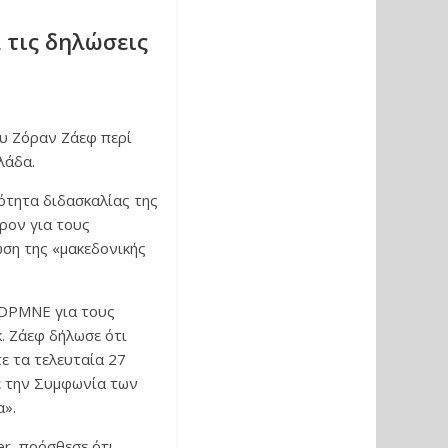
 τις δηλώσεις
ου Ζόραν Ζάεφ περί
λάδα.
ότητα διδασκαλίας της
ρον για τους
ωση της «μακεδονικής
 DPMNE για τους
. Ζάεφ δήλωσε ότι
τε τα τελευταία 27
ε την Συμφωνία των
α».
r, πρόσθεσε ότι