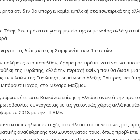
 ρητά ότι δεν θα υπάρχει καμία εμπλοκή στα εσωτερικά της άλ
ο Ζάεφ, δεν πρόκειται για ερμηνεία της συμφωνίας αλλά για ευ
υρά.
νη για τις δύο χώρες η Συμφωνία των Πρεσπών
ν πολέμους στο παρελθόν, όραμα μας πρέπει να είναι να αποτε
ποθήκη της Ευρώπης, αλλά την περιοχή εκείνη που θα δώσει μια
ς των λαών της Ευρώπης», σημείωσε ο Αλέξης Τσίπρας, κατά τ
 Μπόρουτ Πάχορ, στο Μέγαρο Μαξίμου.
άμμισε ότι «στα Βαλκάνια επίσης η Ελλάδα ανακτά την πρωτο
ρωτοβουλίες συνεργασίας με τις γειτονικές χώρες αλλά και μέσ
ψαμε το 2018 με την ΠΓΔΜ».
ημαντικό και δήλωσε ευτυχής που βλέπει ότι οι γείτονές μας π
γματικής αναθεώρησης του Συντάγματος τους, όπως προβλέπει
τη συνταγματική τους ονομασία. «Πράγμα που σημαίνει ότι και 