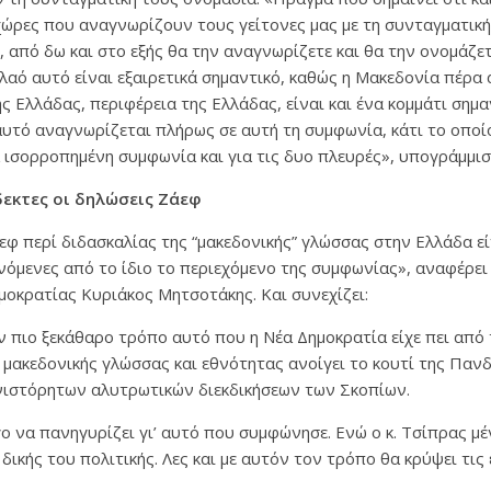
 χώρες που αναγνωρίζουν τους γείτονες μας με τη συνταγματικ
, από δω και στο εξής θα την αναγνωρίζετε και θα την ονομάζετ
ό λαό αυτό είναι εξαιρετικά σημαντικό, καθώς η Μακεδονία πέρα 
ς Ελλάδας, περιφέρεια της Ελλάδας, είναι και ένα κομμάτι σημα
 αυτό αναγνωρίζεται πλήρως σε αυτή τη συμφωνία, κάτι το οποί
α ισορροπημένη συμφωνία και για τις δυο πλευρές», υπογράμμισ
εκτες οι δηλώσεις Ζάεφ
άεφ περί διδασκαλίας της “μακεδονικής” γλώσσας στην Ελλάδα ε
νόμενες από το ίδιο το περιεχόμενο της συμφωνίας», αναφέρει
οκρατίας Κυριάκος Μητσοτάκης. Και συνεχίζει:
 πιο ξεκάθαρο τρόπο αυτό που η Νέα Δημοκρατία είχε πει από 
μακεδονικής γλώσσας και εθνότητας ανοίγει το κουτί της Παν
ιστόρητων αλυτρωτικών διεκδικήσεων των Σκοπίων.
όγο να πανηγυρίζει γι’ αυτό που συμφώνησε. Ενώ ο κ. Τσίπρας 
δικής του πολιτικής. Λες και με αυτόν τον τρόπο θα κρύψει τις