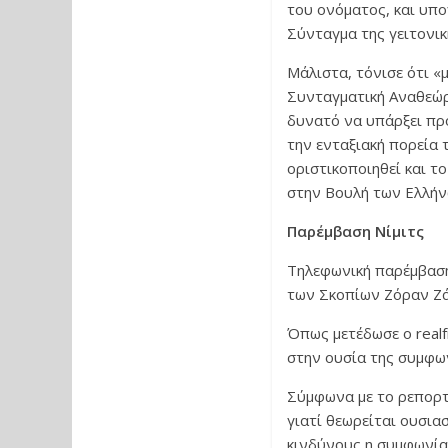
του ονόματος, και υπο
Σύνταγμα της γειτονικ
Μάλιστα, τόνισε ότι «
Συνταγματική Αναθεώρη
δυνατό να υπάρξει πρ
την ενταξιακή πορεία
οριστικοποιηθεί και τ
στην Βουλή των Ελλήν
Παρέμβαση Νίμιτς
Τηλεφωνική παρέμβαση
των Σκοπίων Ζόραν Ζάε
Όπως μετέδωσε ο realfm
στην ουσία της συμφω
Σύμφωνα με το ρεπορτ
γιατί θεωρείται ουσια
κινδύνους η συμφωνία,