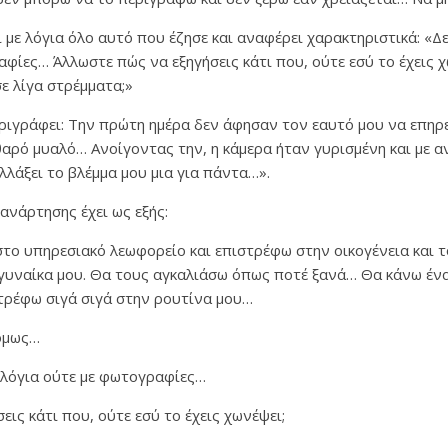
 με λόγια όλο αυτό που έζησε και αναφέρει χαρακτηριστικά: «Δε
αφίες… Άλλωστε πώς να εξηγήσεις κάτι που, ούτε εσύ το έχεις 
ε λίγα στρέμματα;»
ριγράφει: Την πρώτη ημέρα δεν άφησαν τον εαυτό μου να επηρε
θαρό μυαλό… Ανοίγοντας την, η κάμερα ήταν γυρισμένη και με 
αλλάξει το βλέμμα μου μια για πάντα…».
ανάρτησης έχει ως εξής:
στο υπηρεσιακό λεωφορείο και επιστρέφω στην οικογένεια και τ
 γυναίκα μου. Θα τους αγκαλιάσω όπως ποτέ ξανά… Θα κάνω ένα
ρέφω σιγά σιγά στην ρουτίνα μου…
 όμως…
ε λόγια ούτε με φωτογραφίες…
ις κάτι που, ούτε εσύ το έχεις χωνέψει;