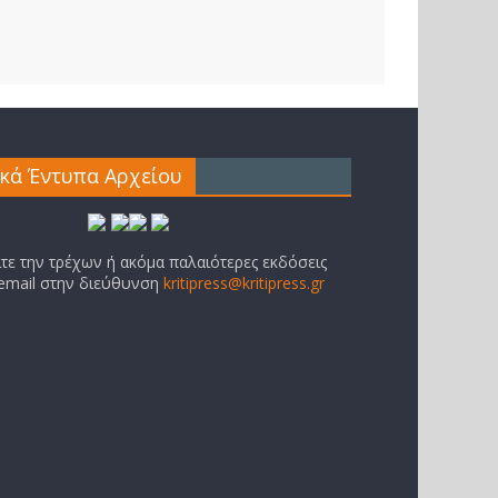
ικά Έντυπα Αρχείου
ίτε την τρέχων ή ακόμα παλαιότερες εκδόσεις
 email στην διεύθυνση
kritipress@kritipress.gr