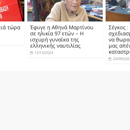
τιά τώρα
Έφυγε η Αθηνά Μαρτίνου
Σέγκος :
σε ηλικία 97 ετών – Η
σχεδιασ
ισχυρή γυναίκα της
να θωρα
ελληνικής ναυτιλίας
μας απέ
καταστρ
12/10/2024
20/09/202