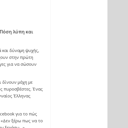
 Πόση λύπη και
 και δύναμη ψυχής,
χουν στην πρώτη
γες για να σώσουν
ι δίνουν μάχη με
ους πυροσβέστες. Ένας
ενναίος Έλληνας
cebook για το πώς
 «Δεν ξέρω πως να το
ην ξεχάσω…».