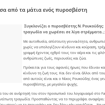
σα από τα μάτια ενός πυροσβέστη
Συγκλονίζει ο πυροσβέστης Ν. Ρουκούδης:
τραγωδία να χωρέσει σε λίγα στρέμματα..;
Με αυτοθυσία, απίστευτη γενναιότητα, ανθρωπιά
χωρίς να υπολογίζουν κίνδυνο και κούραση, τρέ
γραμμή έχοντας εχθρό τους τον αέρα και τις φλό
ανθρώπινες ζωές, περιουσίες και ζώα.
Πρόκειται για τους αφανείς ήρωες που έδιναν κα
κίνδυνο τη ζωή τους. Και δεν είναι άλλοι από τ
από αυτούς είναι και ο Νίκος Ρουκούδης ένας γ
πυροσβέστης, με μεγαλείο ψυχής.
ία του σε ανάρτησή του στον προσωπικό του λογαριασμό στο Fa
ανείπωτη τραγωδία. Προσπαθώντας να το περιγράψει αναφέρει:
δεν μπορώ να το περιγράψω και δεν ξέρω εάν χρειάζεται… Να μ