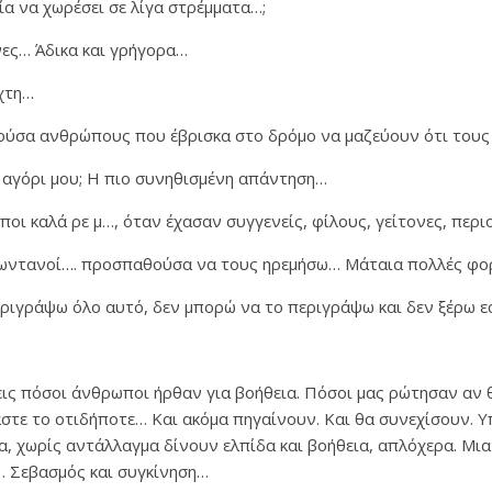
α να χωρέσει σε λίγα στρέμματα…;
ες… Άδικα και γρήγορα…
χτη…
τούσα ανθρώπους που έβρισκα στο δρόμο να μαζεύουν ότι τους 
 αγόρι μου; Η πιο συνηθισμένη απάντηση…
οι καλά ρε μ…, όταν έχασαν συγγενείς, φίλους, γείτονες, περιο
ζωντανοί…. προσπαθούσα να τους ηρεμήσω… Μάταια πολλές φο
ριγράψω όλο αυτό, δεν μπορώ να το περιγράψω και δεν ξέρω ε
εις πόσοι άνθρωποι ήρθαν για βοήθεια. Πόσοι μας ρώτησαν αν 
τε το οτιδήποτε… Και ακόμα πηγαίνουν. Και θα συνεχίσουν. Υ
, χωρίς αντάλλαγμα δίνουν ελπίδα και βοήθεια, απλόχερα. Μια
… Σεβασμός και συγκίνηση…