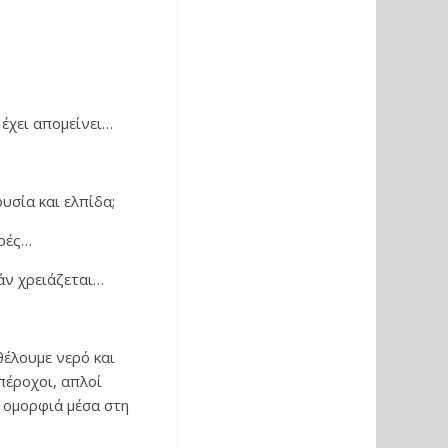
έχει απομείνει…
υσία και ελπίδα;
ρές…
άν χρειάζεται…
θέλουμε νερό και
πέροχοι, απλοί
 ομορφιά μέσα στη