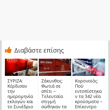
Διαβάστε επίσης
ΣΥΡΙΖΑ:
Ζάκυνθος:
Κορονοϊός:
Kέρδισαν
Φωτιά σε
Πού
την
σπίτι –
εντοπίστηκα
ημερομηνία
Τελευταία
ν τα 342 νέα
εκλογών και
στιγμή
κρούσματα –
το Συνέδριο
σώθηκαν τα
Επίκεντρο