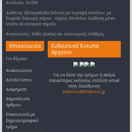
Αντίτυπα: 30.000
Διάθεση: Εβδομαδιαία έκδοση με συραφή σελίδων, με
δωρεάν διανομή πόρτα - πόρτα. Επιπλέον διάθεση μέσο
stants σε κεντρικά σημεία.
Αναγνώστες: Κάθε ηλικίας και οικονομικής στάθμης.
Επικοινωνία
Ενδεικτικά Έντυπα
Αρχείου
Για θέματα:
Ανακοινώσεις
Για να δείτε την τρέχων ή ακόμα
Δελτία τύπου
παλαιότερες εκδόσεις στείλετε email
στην διεύθυνση
Διαφήμιση
kritipress@kritipress.gr
Δημοσίευση
άρθρου
Επικοινωνία με
δημοσιογραφικό
τμήμα