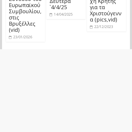
Δευτέρα
χη Κρήτης
Ευρωπαϊκού
`4/4/25
για τα
Συμβουλίου,
Χριστούγενν
14/04/2025
στις
α (pics,vid)
Βρυξέλλες
22/12/2023
(vid)
23/01/2026