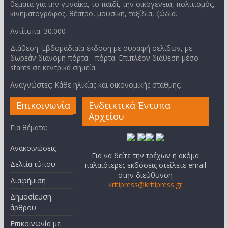
θέματα για την γυναίκα, το παιδί, την οικογένεια, πολιτισμός,
κινηματογράφος, θέατρο, μουσική, ταξίδια, ζώδια.
Αντίτυπα: 30.000
Διάθεση: Εβδομαδιαία έκδοση με συραφή σελίδων, με
δωρεάν διανομή πόρτα - πόρτα. Επιπλέον διάθεση μέσο
stants σε κεντρικά σημεία.
Αναγνώστες: Κάθε ηλικίας και οικονομικής στάθμης.
Επικοινωνία
Ενδεικτικά Έντυπα
Αρχείου
Για θέματα:
Ανακοινώσεις
Για να δείτε την τρέχων ή ακόμα
Δελτία τύπου
παλαιότερες εκδόσεις στείλετε email
στην διεύθυνση
Διαφήμιση
kritipress@kritipress.gr
Δημοσίευση
άρθρου
Επικοινωνία με