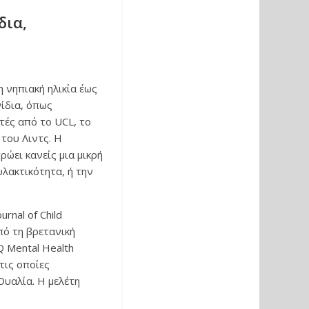
δια,
 νηπιακή ηλικία έως
νίδια, όπως
τές από το UCL, το
 του Λιντς. Η
ρώει κανείς μια μικρή
λακτικότητα, ή την
rnal of Child
πό τη βρετανική
 Mental Health
τις οποίες
Ουαλία. Η μελέτη