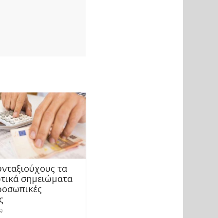
υνταξιούχους τα
τικά σημειώματα
προσωπικές
ς
9