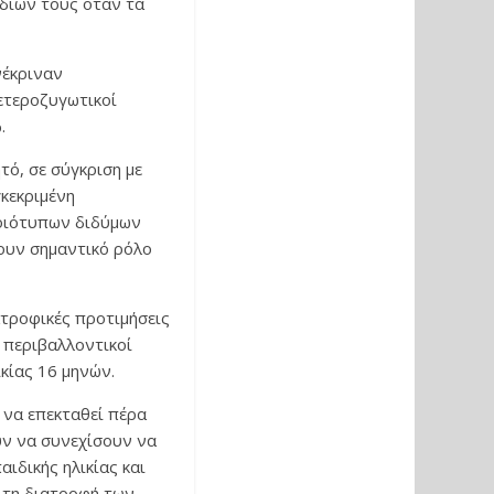
διών τους όταν τα
νέκριναν
ετεροζυγωτικοί
.
τό, σε σύγκριση με
κεκριμένη
μοιότυπων διδύμων
ουν σημαντικό ρόλο
τροφικές προτιμήσεις
ί περιβαλλοντικοί
κίας 16 μηνών.
 να επεκταθεί πέρα
ούν να συνεχίσουν να
ιδικής ηλικίας και
ά τη διατροφή των