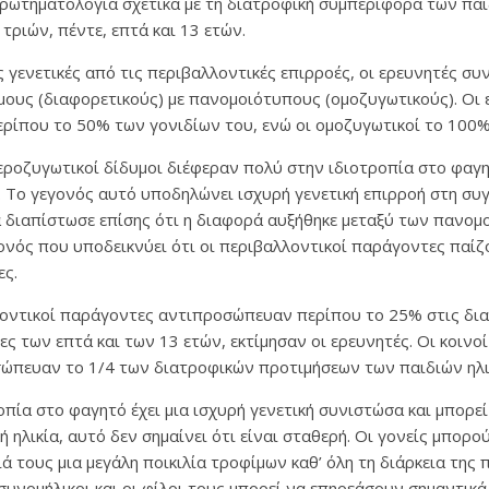
ρωτηματολόγια σχετικά με τη διατροφική συμπεριφορά των παι
τριών, πέντε, επτά και 13 ετών.
ς γενετικές από τις περιβαλλοντικές επιρροές, οι ερευνητές συ
μους (διαφορετικούς) με πανομοιότυπους (ομοζυγωτικούς). Οι 
ερίπου το 50% των γονιδίων του, ενώ οι ομοζυγωτικοί το 100%
εροζυγωτικοί δίδυμοι διέφεραν πολύ στην ιδιοτροπία στο φαγη
 Το γεγονός αυτό υποδηλώνει ισχυρή γενετική επιρροή στη συγ
 διαπίστωσε επίσης ότι η διαφορά αυξήθηκε μεταξύ των πανο
ονός που υποδεικνύει ότι οι περιβαλλοντικοί παράγοντες παίζ
ες.
λοντικοί παράγοντες αντιπροσώπευαν περίπου το 25% στις δια
ες των επτά και των 13 ετών, εκτίμησαν οι ερευνητές. Οι κοινο
ώπευαν το 1/4 των διατροφικών προτιμήσεων των παιδιών ηλι
πία στο φαγητό έχει μια ισχυρή γενετική συνιστώσα και μπορεί
ή ηλικία, αυτό δεν σημαίνει ότι είναι σταθερή. Οι γονείς μπορ
 τους μια μεγάλη ποικιλία τροφίμων καθ’ όλη τη διάρκεια της πα
 συνομήλικοι και οι φίλοι τους μπορεί να επηρεάσουν σημαντικ