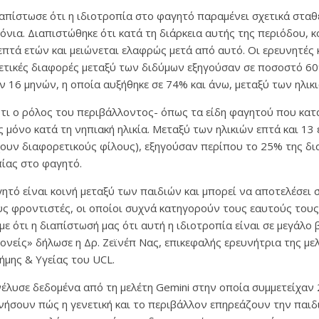
απίστωσε ότι η ιδιοτροπία στο φαγητό παραμένει σχετικά σταθ
όνια. Διαπιστώθηκε ότι κατά τη διάρκεια αυτής της περιόδου,
επτά ετών και μειώνεται ελαφρώς μετά από αυτό. Οι ερευνητές
νετικές διαφορές μεταξύ των διδύμων εξηγούσαν σε ποσοστό 60
ν 16 μηνών, η οποία αυξήθηκε σε 74% και άνω, μεταξύ των ηλικι
ότι ο ρόλος του περιβάλλοντος- όπως τα είδη φαγητού που κ
ς μόνο κατά τη νηπιακή ηλικία. Μεταξύ των ηλικιών επτά και 13 
 έχουν διαφορετικούς φίλους), εξηγούσαν περίπου το 25% της δ
ίας στο φαγητό.
ητό είναι κοινή μεταξύ των παιδιών και μπορεί να αποτελέσει 
ους φροντιστές, οι οποίοι συχνά κατηγορούν τους εαυτούς τους
ε ότι η διαπίστωσή μας ότι αυτή η ιδιοτροπία είναι σε μεγάλο
ονείς» δήλωσε η Δρ. Ζεϊνέπ Νας, επικεφαλής ερευνήτρια της με
μης & Υγείας του UCL.
έλυσε δεδομένα από τη μελέτη Gemini στην οποία συμμετείχαν 
νήσουν πώς η γενετική και το περιβάλλον επηρεάζουν την παιδ