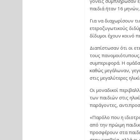
γονείς συμπλήρωσαν ε
παιδιά ήταν 16 μηνών, 
Για να διαχωρίσουν τι
ετεροζυγωτικούς διδύ
δίδυμοι έχουν κοινό π
Διαπίστωσαν ότι οι ετ
τους πανομοιότυπους.
συμπεριφορά. Η ομάδα
καθώς μεγάλωναν, γεγ
στις μεγαλύτερες ηλικί
Οι μοναδικοί περιβαλ
των παιδιών στις ηλικί
παράγοντες, αντιπροσ
«Παρόλο που η ιδιοτρο
από την πρώιμη παιδικ
προσφέρουν στα παιδιά
στην εφηβεία, αλλά οι