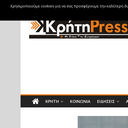
Χρησιμοποιούμε cookies για να σας προσφέρουμε την καλύτερη δυν
Κυριακή, 9 Αυγούστου, 2026
ΚΡΉΤΗ
ΚΟΙΝΩΝΊΑ
ΕΙΔΉΣΕΙΣ