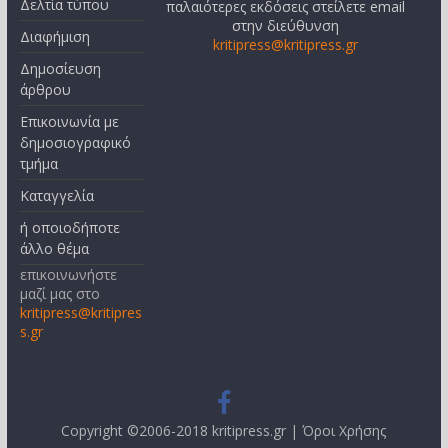
Δελτία τύπου
παλαιότερες εκδόσεις στείλετε email
στην διεύθυνση
Διαφήμιση
kritipress@kritipress.gr
Δημοσίευση
άρθρου
Επικοινωνία με
δημοσιογραφικό
τμήμα
Καταγγελία
ή οποιοδήποτε
άλλο θέμα
επικοινωνήστε
μαζί μας στο
kritipress@kritipres
s.gr
Copyright ©2006-2018 kritipress.gr |
Όροι Χρήσης