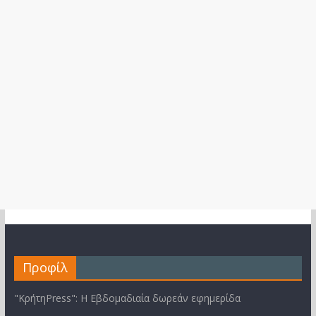
Προφίλ
"ΚρήτηPress": Η Εβδομαδιαία δωρεάν εφημερίδα