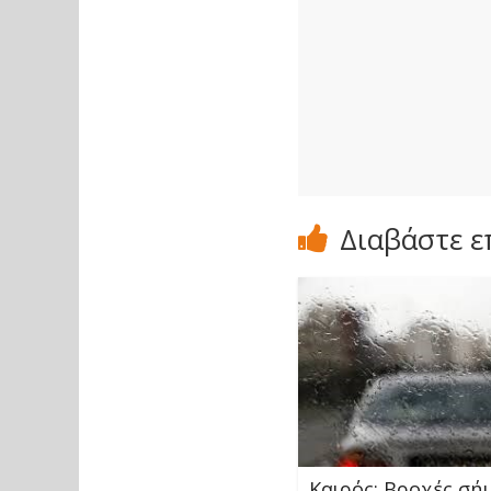
Διαβάστε ε
Καιρός: Βροχές σή