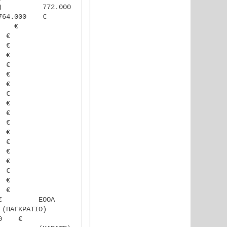
        772.000    
64.000    €      
   €        
 €        
 €        
 €        
 €        
 €        
 €        
 €        
 €        
 €        
 €        
 €        
 €        
 €        
 €        
 €        
 €        
 €          
         ΕΟΟΑ     
(ΠΑΓΚΡΑΤΙΟ)       
    €         