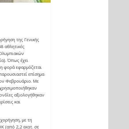
ορήγηση της Γενικής
48 αθλητικές
 Ολυμπιακών
α). Όπως έχει
τη φορά εφαρμόζεται
 παρουσιαστεί επίσημα
τον Φεβρουάριο. Με
 χρησιμοποιήθηκαν
πονδίες αξιολογήθηκαν
ρίσεις και
χορήγηση, με τη
Κ (από 2,2 εκατ. σε