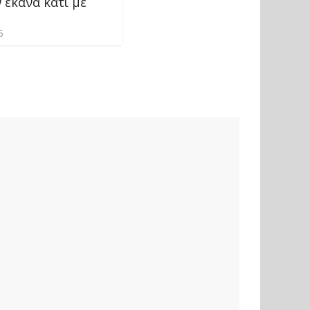
ν έκανα κάτι με
5