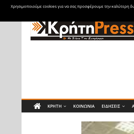
Χρησιμοποιούμε cookies για να σας προσφέρουμε την καλύτερη δυν
Παρασκευή, 7 Αυγούστου, 2026
ΚΡΉΤΗ
ΚΟΙΝΩΝΊΑ
ΕΙΔΉΣΕΙΣ