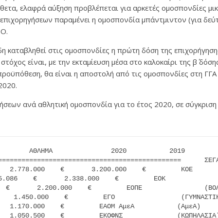
τίθετα, ελαφρά αύξηση προβλέπεται για αρκετές ομοσπονδίες 
 επιχορηγήσεων παραμένει η ομοσπονδία μπάντμιντον (για δεύτ
ΠΟ.
ήδη καταβληθεί στις ομοσπονδίες η πρώτη δόση της επιχορήγηση
τόχος είναι, με την εκταμίευση μέσα στο καλοκαίρι της β΄ δόση
προϋπόθεση, θα είναι η αποστολή από τις ομοσπονδίες στη Γ
2020.
σεων ανά αθλητική ομοσπονδία για το έτος 2020, σε σύγκριση 
===============================================      ΣΕΓΑ
   2.778.000    €       3.200.000    €         ΚΟΕ       
5.086    €       2.338.000    €         ΕΟΚ              
  €       2.200.000    €         EOΠE                (ΒΟΛ
    1.450.000    €         ΕΓΟ                 (ΓΥΜΝΑΣΤΙΚ
   1.170.000    €         ΕΑΟΜ ΑμεΑ           (ΑμεΑ)     
   1.050.500    €         ΕΚΟΦΝΣ              (ΚΩΠΗΛΑΣΙΑ)