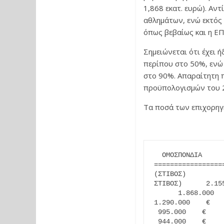
1,868 εκατ. ευρώ). Αν
αθλημάτων, ενώ εκτός
όπως βεβαίως και η Ε
Σημειώνεται ότι έχει 
περίπου στο 50%, ενώ σ
στο 90%. Απαραίτητη 
προϋπολογισμών του 
Τα ποσά των επιχορηγή
  ΟΜΟΣΠΟΝΔΙΑ             ΑΘΛΗΜΑ               2020           2019    
=================
(ΣΤΙΒΟΣ)         
ΣΤΙΒΟΣ)      2.15
      1.868.000  
1.290.000    €   
 995.000    €    
 944.000    €    