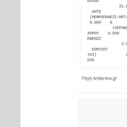
ΕΟΥΔΑ            
              21.0
  ΑΟΤΕ           
 (ΝΕΦΡΟΠΑΘΕΙΣ-ΜΕΤ
 8.000    €      
           (ΑΕΡΑΘ
ΧΟΡΟΥ    3.500   
ΕΦΕΟΖΖ           
               2.5
  ΕΟΜΤΣΚΤ        
ΤΑΪ)             
ΕΠΟ              
Πηγή: kritipress.gr