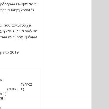
μικρότερων Ολυμπιακών
ερη συνεχή χρονιά),
ς, που αντιστοιχεί
ς, η κάλυψη να ανέλθει
ΓΑ των αναμορφωμένων
με το 2019:
Σ               
          (ΥΓΡΟΣ 
   (ΜΠΑΣΚΕΤ)     
ΕΪ)             
Η)         
          
           