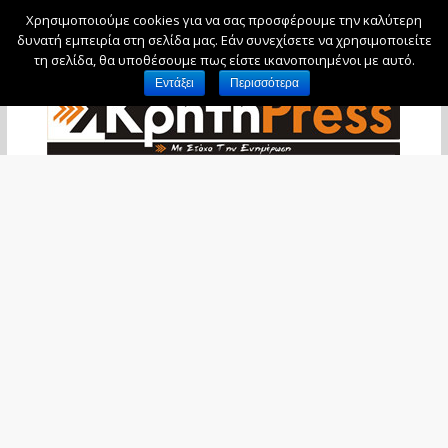
Χρησιμοποιούμε cookies για να σας προσφέρουμε την καλύτερη
Πέμπτη, 6 Αυγούστου, 2026
δυνατή εμπειρία στη σελίδα μας. Εάν συνεχίσετε να χρησιμοποιείτε
τη σελίδα, θα υποθέσουμε πως είστε ικανοποιημένοι με αυτό.
Εντάξει
Περισσότερα