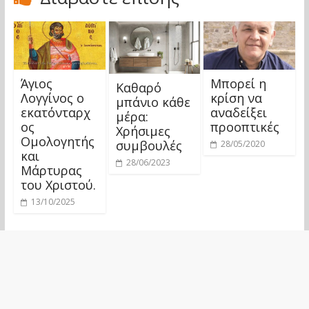
Άγιος
Μπορεί η
Καθαρό
Λογγίνος ο
κρίση να
μπάνιο κάθε
εκατόνταρχ
αναδείξει
μέρα:
ος
προοπτικές
Χρήσιμες
Ομολογητής
συμβουλές
28/05/2020
και
28/06/2023
Μάρτυρας
του Χριστού.
13/10/2025