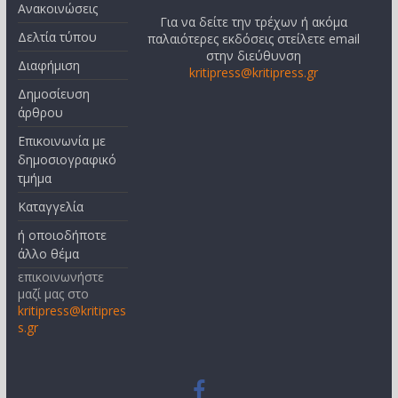
Ανακοινώσεις
Για να δείτε την τρέχων ή ακόμα
Δελτία τύπου
παλαιότερες εκδόσεις στείλετε email
στην διεύθυνση
Διαφήμιση
kritipress@kritipress.gr
Δημοσίευση
άρθρου
Επικοινωνία με
δημοσιογραφικό
τμήμα
Καταγγελία
ή οποιοδήποτε
άλλο θέμα
επικοινωνήστε
μαζί μας στο
kritipress@kritipres
s.gr