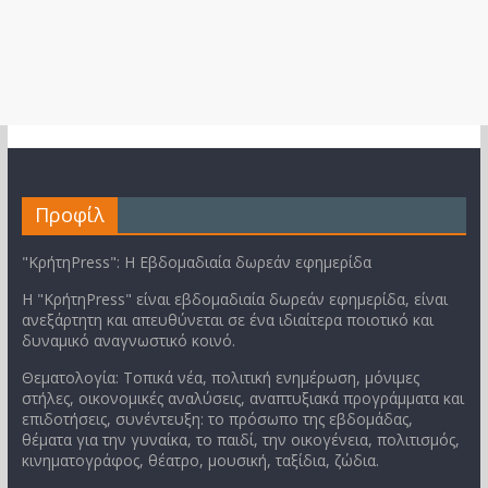
Προφίλ
"ΚρήτηPress": Η Εβδομαδιαία δωρεάν εφημερίδα
Η "ΚρήτηPress" είναι εβδομαδιαία δωρεάν εφημερίδα, είναι
ανεξάρτητη και απευθύνεται σε ένα ιδιαίτερα ποιοτικό και
δυναμικό αναγνωστικό κοινό.
Θεματολογία: Τοπικά νέα, πολιτική ενημέρωση, μόνιμες
στήλες, οικονομικές αναλύσεις, αναπτυξιακά προγράμματα και
επιδοτήσεις, συνέντευξη: το πρόσωπο της εβδομάδας,
θέματα για την γυναίκα, το παιδί, την οικογένεια, πολιτισμός,
κινηματογράφος, θέατρο, μουσική, ταξίδια, ζώδια.