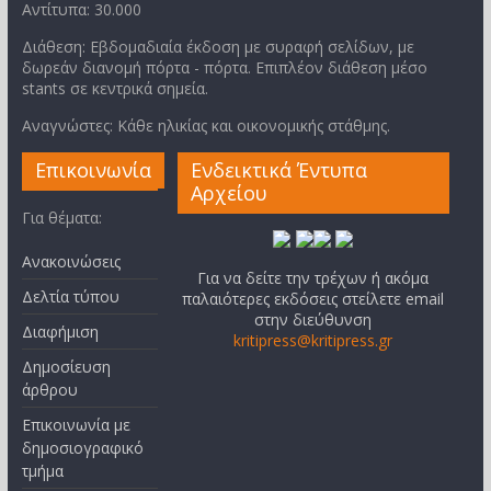
Αντίτυπα: 30.000
Διάθεση: Εβδομαδιαία έκδοση με συραφή σελίδων, με
δωρεάν διανομή πόρτα - πόρτα. Επιπλέον διάθεση μέσο
stants σε κεντρικά σημεία.
Αναγνώστες: Κάθε ηλικίας και οικονομικής στάθμης.
Επικοινωνία
Ενδεικτικά Έντυπα
Αρχείου
Για θέματα:
Ανακοινώσεις
Για να δείτε την τρέχων ή ακόμα
Δελτία τύπου
παλαιότερες εκδόσεις στείλετε email
στην διεύθυνση
Διαφήμιση
kritipress@kritipress.gr
Δημοσίευση
άρθρου
Επικοινωνία με
δημοσιογραφικό
τμήμα