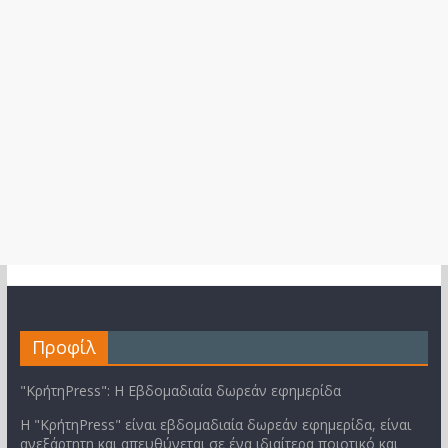
Προφίλ
"ΚρήτηPress": Η Εβδομαδιαία δωρεάν εφημερίδα
Η "ΚρήτηPress" είναι εβδομαδιαία δωρεάν εφημερίδα, είναι
ανεξάρτητη και απευθύνεται σε ένα ιδιαίτερα ποιοτικό και