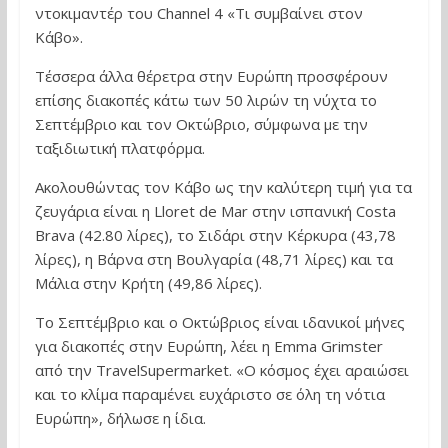
ντοκιμαντέρ του Channel 4 «Τι συμβαίνει στον
Κάβο».
Τέσσερα άλλα θέρετρα στην Ευρώπη προσφέρουν
επίσης διακοπές κάτω των 50 λιρών τη νύχτα το
Σεπτέμβριο και τον Οκτώβριο, σύμφωνα με την
ταξιδιωτική πλατφόρμα.
Ακολουθώντας τον Κάβο ως την καλύτερη τιμή για τα
ζευγάρια είναι η Lloret de Mar στην ισπανική Costa
Brava (42.80 λίρες), το Σιδάρι στην Κέρκυρα (43,78
λίρες), η Βάρνα στη Βουλγαρία (48,71 λίρες) και τα
Μάλια στην Κρήτη (49,86 λίρες).
Το Σεπτέμβριο και ο Οκτώβριος είναι ιδανικοί μήνες
για διακοπές στην Ευρώπη, λέει η Emma Grimster
από την TravelSupermarket. «Ο κόσμος έχει αραιώσει
και το κλίμα παραμένει ευχάριστο σε όλη τη νότια
Ευρώπη», δήλωσε η ίδια.