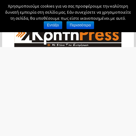
Χρησιμοποιούμε cookies για να σας προσφέρουμε την καλύτερη
Πέμπτη, 6 Αυγούστου, 2026
δυνατή εμπειρία στη σελίδα μας. Εάν συνεχίσετε να χρησιμοποιείτε
τη σελίδα, θα υποθέσουμε πως είστε ικανοποιημένοι με αυτό.
Εντάξει
Περισσότερα