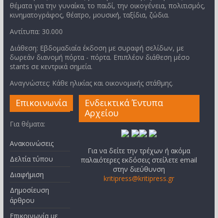
θέματα για την γυναίκα, το παιδί, την οικογένεια, πολιτισμός,
κινηματογράφος, θέατρο, μουσική, ταξίδια, ζώδια.
Αντίτυπα: 30.000
Διάθεση: Εβδομαδιαία έκδοση με συραφή σελίδων, με
δωρεάν διανομή πόρτα - πόρτα. Επιπλέον διάθεση μέσο
stants σε κεντρικά σημεία.
Αναγνώστες: Κάθε ηλικίας και οικονομικής στάθμης.
Επικοινωνία
Ενδεικτικά Έντυπα
Αρχείου
Για θέματα:
Ανακοινώσεις
Για να δείτε την τρέχων ή ακόμα
Δελτία τύπου
παλαιότερες εκδόσεις στείλετε email
στην διεύθυνση
Διαφήμιση
kritipress@kritipress.gr
Δημοσίευση
άρθρου
Επικοινωνία με