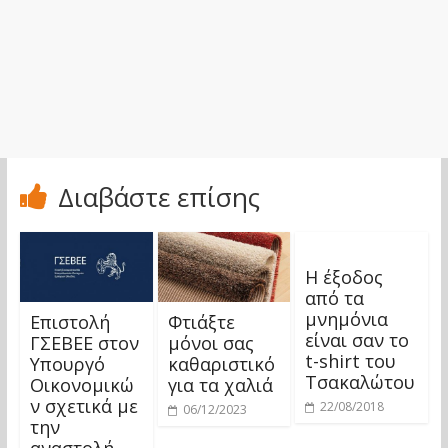
Διαβάστε επίσης
Η έξοδος
από τα
μνημόνια
Επιστολή
Φτιάξτε
είναι σαν το
ΓΣΕΒΕΕ στον
μόνοι σας
t-shirt του
Υπουργό
καθαριστικό
Τσακαλώτου
Οικονομικώ
για τα χαλιά
ν σχετικά με
22/08/2018
06/12/2023
την
αναστολή