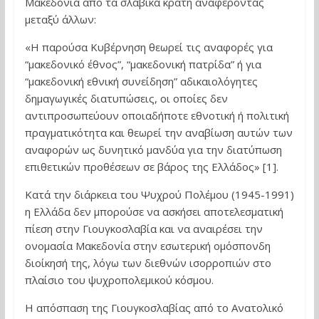
Μακεδονία από τα σλαβικά κράτη αναφέροντας
μεταξύ άλλων:
«Η παρούσα Κυβέρνηση θεωρεί τις αναφορές για
“μακεδονικό έθνος”, “μακεδονική πατρίδα” ή για
“μακεδονική εθνική συνείδηση” αδικαιολόγητες
δημαγωγικές διατυπώσεις, οι οποίες δεν
αντιπροσωπεύουν οποιαδήποτε εθνοτική ή πολιτική
πραγματικότητα και θεωρεί την αναβίωση αυτών των
αναφορών ως δυνητικό μανδύα για την διατύπωση
επιθετικών προθέσεων σε βάρος της Ελλάδος» [1].
Κατά την διάρκεια του Ψυχρού Πολέμου (1945-1991)
η Ελλάδα δεν μπορούσε να ασκήσει αποτελεσματική
πίεση στην Γιουγκοσλαβία και να αναιρέσει την
ονομασία Μακεδονία στην εσωτερική ομόσπονδη
διοίκησή της, λόγω των διεθνών ισορροπιών στο
πλαίσιο του ψυχροπολεμικού κόσμου.
Η απόσπαση της Γιουγκοσλαβίας από το Ανατολικό