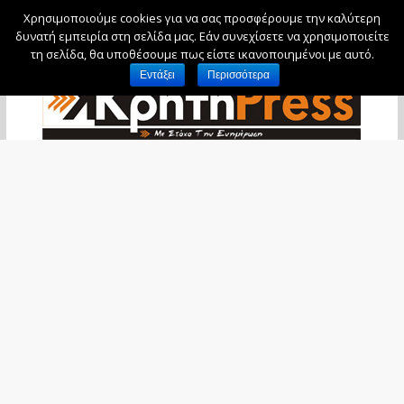
Χρησιμοποιούμε cookies για να σας προσφέρουμε την καλύτερη
Πέμπτη, 6 Αυγούστου, 2026
δυνατή εμπειρία στη σελίδα μας. Εάν συνεχίσετε να χρησιμοποιείτε
τη σελίδα, θα υποθέσουμε πως είστε ικανοποιημένοι με αυτό.
Εντάξει
Περισσότερα