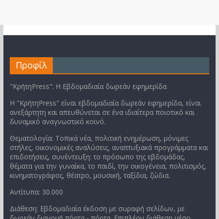
Προφίλ
"ΚρήτηPress": Η Εβδομαδιαία δωρεάν εφημερίδα
Η "ΚρήτηPress" είναι εβδομαδιαία δωρεάν εφημερίδα, είναι
ανεξάρτητη και απευθύνεται σε ένα ιδιαίτερα ποιοτικό και
δυναμικό αναγνωστικό κοινό.
Θεματολογία: Τοπικά νέα, πολιτική ενημέρωση, μόνιμες
στήλες, οικονομικές αναλύσεις, αναπτυξιακά προγράμματα και
επιδοτήσεις, συνέντευξη: το πρόσωπο της εβδομάδας,
θέματα για την γυναίκα, το παιδί, την οικογένεια, πολιτισμός,
κινηματογράφος, θέατρο, μουσική, ταξίδια, ζώδια.
Αντίτυπα: 30.000
Διάθεση: Εβδομαδιαία έκδοση με συραφή σελίδων, με
δωρεάν διανομή πόρτα - πόρτα. Επιπλέον διάθεση μέσο