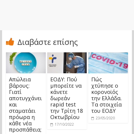
Διαβάστε επίσης
Απώλεια
ΕΟΔΥ: Πού
Πώς
βάρους:
μπορείτε να
χτύπησε ο
Γιατί
κάνετε
κορονοϊός
αποτυγχάνει
δωρεάν
την Ελλάδα.
και
rapid test
Τα στοιχεία
σταματάει
την Τρίτη 18
του ΕΟΔΥ
πρόωρα η
Οκτωβρίου
23/05/2020
κάθε νέα
17/10/2022
προσπάθεια;