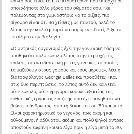
κοιλιά σου είναι το πιο πεισματάρικο που υπάρχει σε
οποιοδήποτε άλλο μέρος του σώματός σου. Και
παλεύοντας στο γυμναστήριο να το ρίξεις, πιο
σίγουρο είναι ότι θα χτίσεις μυς παντού, αλλά το
λίπος στην κοιλιά μπορεί να παραμένει.Γιατί; Ρίξε το
φταίξιμο στην βιολογία.
«Ο αντρικός οργανισμός έχει την γονιδιακή τάση να
αποθηκεύει πολύ εύκολα λίπος στην περιοχή της
κοιλιάς, σε αντιδιαστολή με τις γυναίκες, οι οποίες
το μαζεύουν στους γοφούς και τους μηρούς», λέει η
διατροφολόγος Georgia Bellas και προσθέτει: «Και
στις δυο περιπτώσεις, το λίπος αυτό δεν καίγεται
ούτε εύκολα, ούτε γρήγορα, κυρίως, εξαιτίας της
καθιστικής εργασίας και ζωής που έχει συνηθίσει να
βιώνει ο άνθρωπος, από τη δεκαετία του ’50 και μετά.
Είναι χαρακτηριστικό το γεγονός, πως ακόμη και
αθλούμενοι ή αδύνατοι, ακόμη και πολύ ψηλοί άντρες
αποκτούν εμφανή κοιλιά λίγο πριν ή λίγο μετά τα 30,