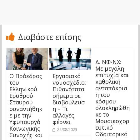
Διαβάστε επίσης
Δ. ΝΦ-ΝΧ:
Με μεγάλη
επιτυχία και
Ο Πρόεδρος
Εργασιακό
καθολική
του
νομοσχέδιο:
ανταπόκρισ
Ελληνικού
Πιθανότατα
η του
Ερυθρού
σήμερα σε
κόσμου
Σταυρού
διαβούλευσ
ολοκληρώθη
συναντήθηκ
η – Τι
κε το
ε με την
αλλαγές
Μουσικοχορ
Υφυπουργό
φέρνει
ευτικό
Κοινωνικής
22/08/2023
Οδοιπορικό
Συνοχής και