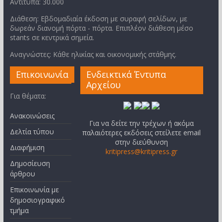
Αντίτυπα: 30.000
Διάθεση: Εβδομαδιαία έκδοση με συραφή σελίδων, με
δωρεάν διανομή πόρτα - πόρτα. Επιπλέον διάθεση μέσο
stants σε κεντρικά σημεία.
Αναγνώστες: Κάθε ηλικίας και οικονομικής στάθμης.
Επικοινωνία
Ενδεικτικά Έντυπα
Αρχείου
Για θέματα:
Ανακοινώσεις
Για να δείτε την τρέχων ή ακόμα
Δελτία τύπου
παλαιότερες εκδόσεις στείλετε email
στην διεύθυνση
Διαφήμιση
kritipress@kritipress.gr
Δημοσίευση
άρθρου
Επικοινωνία με
δημοσιογραφικό
τμήμα