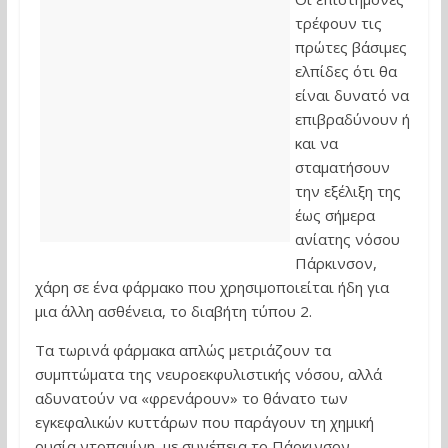
τρέφουν τις
πρώτες βάσιμες
ελπίδες ότι θα
είναι δυνατό να
επιβραδύνουν ή
και να
σταματήσουν
την εξέλιξη της
έως σήμερα
ανίατης νόσου
Πάρκινσον,
χάρη σε ένα φάρμακο που χρησιμοποιείται ήδη για
μια άλλη ασθένεια, το διαβήτη τύπου 2.
Τα τωρινά φάρμακα απλώς μετριάζουν τα
συμπτώματα της νευροεκφυλιστικής νόσου, αλλά
αδυνατούν να «φρενάρουν» το θάνατο των
εγκεφαλικών κυττάρων που παράγουν τη χημική
ουσία ντοπαμίνη, με συνέπεια το Πάρκινσον