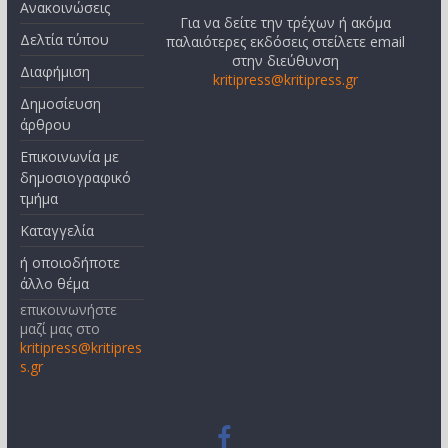
Ανακοινώσεις
Για να δείτε την τρέχων ή ακόμα
Δελτία τύπου
παλαιότερες εκδόσεις στείλετε email
στην διεύθυνση
Διαφήμιση
kritipress@kritipress.gr
Δημοσίευση
άρθρου
Επικοινωνία με
δημοσιογραφικό
τμήμα
Καταγγελία
ή οποιοδήποτε
άλλο θέμα
επικοινωνήστε
μαζί μας στο
kritipress@kritipres
s.gr