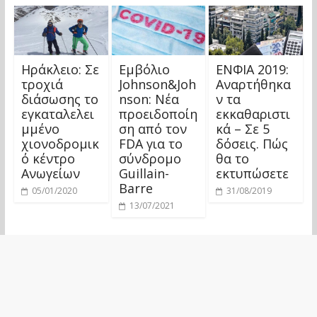
Ηράκλειο: Σε
Εμβόλιο
ΕΝΦΙΑ 2019:
τροχιά
Johnson&Joh
Αναρτήθηκα
διάσωσης το
nson: Νέα
ν τα
εγκαταλελει
προειδοποίη
εκκαθαριστι
μμένο
ση από τον
κά – Σε 5
χιονοδρομικ
FDA για το
δόσεις. Πώς
ό κέντρο
σύνδρομο
θα το
Ανωγείων
Guillain-
εκτυπώσετε
Barre
05/01/2020
31/08/2019
13/07/2021