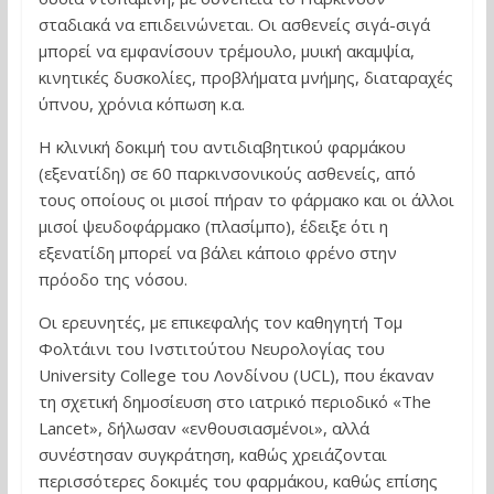
σταδιακά να επιδεινώνεται. Οι ασθενείς σιγά-σιγά
μπορεί να εμφανίσουν τρέμουλο, μυική ακαμψία,
κινητικές δυσκολίες, προβλήματα μνήμης, διαταραχές
ύπνου, χρόνια κόπωση κ.α.
Η κλινική δοκιμή του αντιδιαβητικού φαρμάκου
(εξενατίδη) σε 60 παρκινσονικούς ασθενείς, από
τους οποίους οι μισοί πήραν το φάρμακο και οι άλλοι
μισοί ψευδοφάρμακο (πλασίμπο), έδειξε ότι η
εξενατίδη μπορεί να βάλει κάποιο φρένο στην
πρόοδο της νόσου.
Οι ερευνητές, με επικεφαλής τον καθηγητή Τομ
Φολτάινι του Ινστιτούτου Νευρολογίας του
University College του Λονδίνου (UCL), που έκαναν
τη σχετική δημοσίευση στο ιατρικό περιοδικό «The
Lancet», δήλωσαν «ενθουσιασμένοι», αλλά
συνέστησαν συγκράτηση, καθώς χρειάζονται
περισσότερες δοκιμές του φαρμάκου, καθώς επίσης