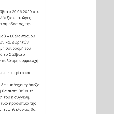
ββατο 20.06.2020 στο
Λότζια), και ώρες
ια αιμοδοσίας, την
μού – Εθελοντισμού
τών και Δωρητών
ιμη συνδρομή του
τό το Σάββατο
ν πολύτιμη συμμετοχή
το και τρίτο και
ι δεν υπάρχει τράπεζα
ή θα πιστωθεί αυτή
κή του ή συγγενή.
υτικό προσωπικό της
ς, ενώ εθελοντές θα