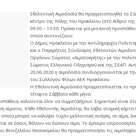
Εθελοντική Αιμοδοσία θα πραγματοποιηθεί το Σά
κέντρο της πόλης του Ηρακλείου (στο Αίθριο της 
09:30 – 13:30. Πρόκειται για μια κοινή προσπάθε
οποία συντονίζουν:
O Δήμος Ηρακλείου με την Αντιδημαρχία Πολιτισ
και ο Παγκρήτιος Σύνδεσμος Εθελοντών Αιμοδο
Οργάνων Σώματος «Αιματοκρήτης» με την πολύτ
Σώματος Ελληνικού Οδηγισμού και της ΣΕΑΠ. Αυ
20.06.2020 η αιμοδοσία συνδιοργανώνεται με τη
του Συλλόγου Φίλων ΑΕΚ Ηρακλείου.
Η Εθελοντική Αιμοδοσία πραγματοποιείται το πρώ
τέταρτο Σάββατο κάθε μήνα.
οσπάθεια, καλούνται όλοι να συμμετάσχουν. Σημαντικό είναι ότ
ιση αίματος. Κάθε Εθελοντής Αιμοδότης θα λάβει ατομική κάρτα 
ν οποία μπορεί να καλύψει τυχόν μελλοντική ανάγκη, σε αίμα, δι
ται σε όσους θέλουν να δώσουν αίμα. Το έμπειρο ιατρονοσηλε
υ Βενιζελείου Νοσοκομείου θα πραγματοποιήσει τις αιμοληψίε