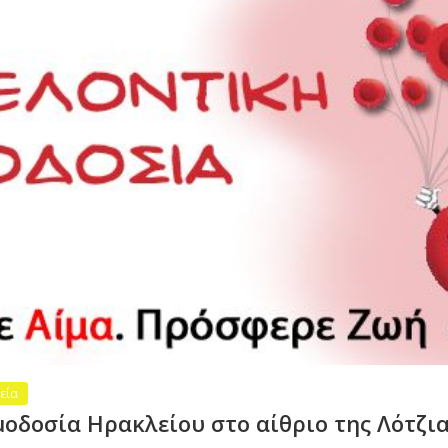
εία
μοδοσία Ηρακλείου στο αίθριο της Λότζι