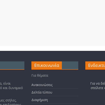
Επικοινωνία
Ενδεικτ
Για θέματα:
, είναι
Για να δε
Ανακοινώσεις
κό και δυναμικό
στείλετε
Δελτία τύπου
Διαφήμιση
μες στήλες,
ι επιδοτήσεις,