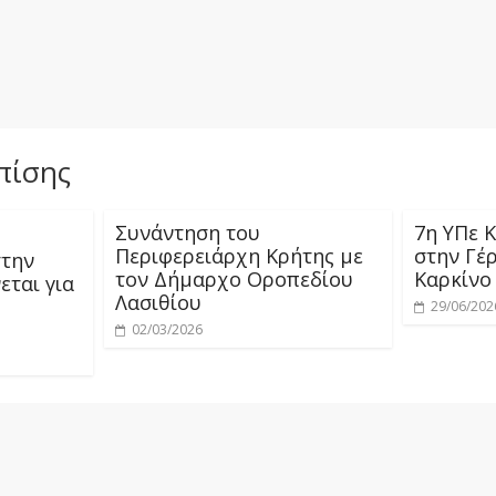
πίσης
Συνάντηση του
7η ΥΠε 
Περιφερειάρχη Κρήτης με
στην Γέρ
στην
τον Δήμαρχο Οροπεδίου
Καρκίνο
εται για
Λασιθίου
29/06/202
02/03/2026