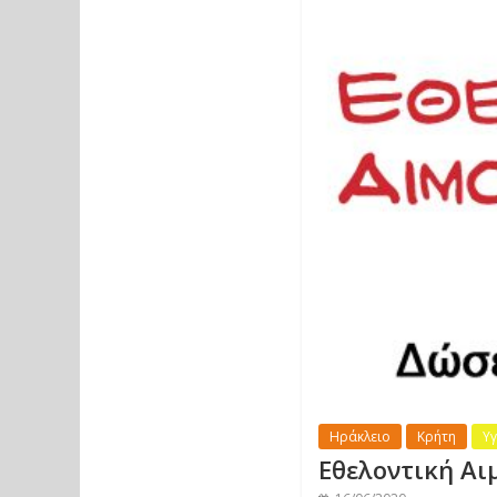
Ηράκλειο
Κρήτη
Υγ
Εθελοντική Αι