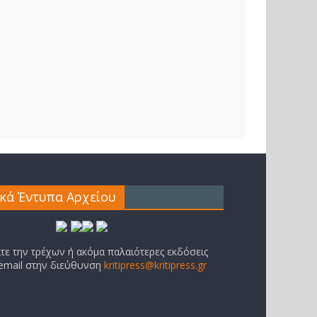
ικά Έντυπα Αρχείου
ίτε την τρέχων ή ακόμα παλαιότερες εκδόσεις
 email στην διεύθυνση
kritipress@kritipress.gr