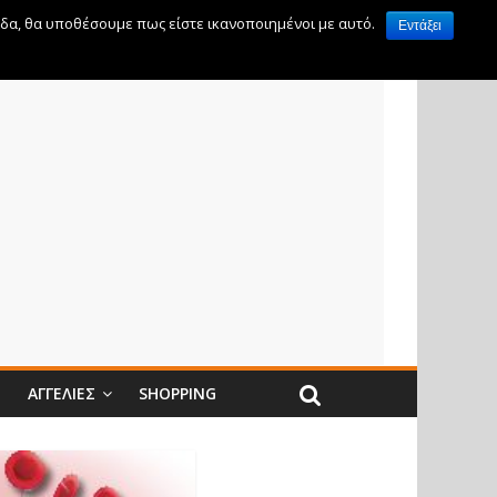
ίδα, θα υποθέσουμε πως είστε ικανοποιημένοι με αυτό.
Εντάξει
Ν
ΑΓΓΕΛΊΕΣ
SHOPPING