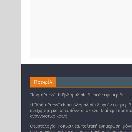
Προφίλ
"ΚρήτηPress": Η Εβδομαδιαία δωρεάν εφημερίδα
Η "ΚρήτηPress" είναι εβδομαδιαία δωρεάν εφημερίδα
ανεξάρτητη και απευθύνεται σε ένα ιδιαίτερα ποιοτι
αναγνωστικό κοινό.
Θεματολογία: Τοπικά νέα, πολιτική ενημέρωση, μόνι
οικονομικές αναλύσεις, αναπτυξιακά προγράμματα κα