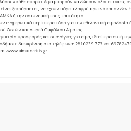
 λύσουν κάθε απορία. Αίμα μπορούν να δώσουν όλοι οι υγιείς ά
 είναι ξεκούραστοι, να έχουν πάρει ελαφρύ πρωινό και αν δεν 
 ΑΜΚΑ ή την αστυνομική τους ταυτότητα.
 ενημερωτικά περίπτερα τόσο για την εθελοντική αιμοδοσία ό
ού Οστών και Δωρεά Ομφάλιου Αίματος.
εμπειρία προσφοράς και οι ανάγκες για αίμα, ιδιαίτερα αυτή τη
οιαδήποτε διευκρίνιση στα τηλέφωνα: 2810239 773 και 697824701
om -www.aimatocritis.gr