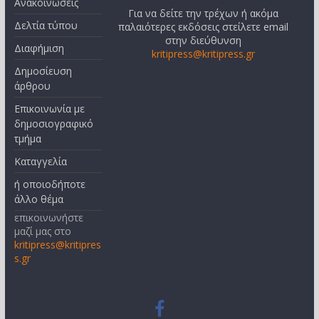
Ανακοινώσεις
Για να δείτε την τρέχων ή ακόμα
Δελτία τύπου
παλαιότερες εκδόσεις στείλετε email
στην διεύθυνση
Διαφήμιση
kritipress@kritipress.gr
Δημοσίευση
άρθρου
Επικοινωνία με
δημοσιογραφικό
τμήμα
Καταγγελία
ή οποιοδήποτε
άλλο θέμα
επικοινωνήστε
μαζί μας στο
kritipress@kritipres
s.gr