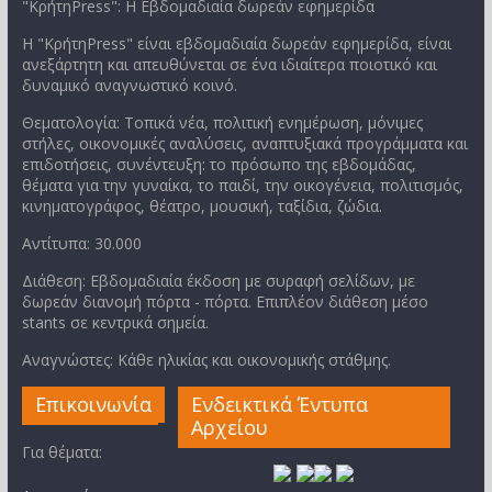
"ΚρήτηPress": Η Εβδομαδιαία δωρεάν εφημερίδα
Η "ΚρήτηPress" είναι εβδομαδιαία δωρεάν εφημερίδα, είναι
ανεξάρτητη και απευθύνεται σε ένα ιδιαίτερα ποιοτικό και
δυναμικό αναγνωστικό κοινό.
Θεματολογία: Τοπικά νέα, πολιτική ενημέρωση, μόνιμες
στήλες, οικονομικές αναλύσεις, αναπτυξιακά προγράμματα και
επιδοτήσεις, συνέντευξη: το πρόσωπο της εβδομάδας,
θέματα για την γυναίκα, το παιδί, την οικογένεια, πολιτισμός,
κινηματογράφος, θέατρο, μουσική, ταξίδια, ζώδια.
Αντίτυπα: 30.000
Διάθεση: Εβδομαδιαία έκδοση με συραφή σελίδων, με
δωρεάν διανομή πόρτα - πόρτα. Επιπλέον διάθεση μέσο
stants σε κεντρικά σημεία.
Αναγνώστες: Κάθε ηλικίας και οικονομικής στάθμης.
Επικοινωνία
Ενδεικτικά Έντυπα
Αρχείου
Για θέματα: