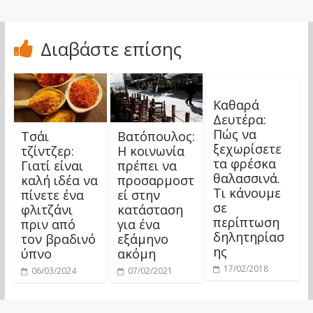
Διαβάστε επίσης
Καθαρά
Δευτέρα:
Πώς να
Τσάι
Βατόπουλος:
ξεχωρίσετε
τζίντζερ:
Η κοινωνία
τα φρέσκα
Γιατί είναι
πρέπει να
θαλασσινά.
καλή ιδέα να
προσαρμοστ
Τι κάνουμε
πίνετε ένα
εί στην
σε
φλιτζάνι
κατάσταση
περίπτωση
πριν από
για ένα
δηλητηρίασ
τον βραδινό
εξάμηνο
ης
ύπνο
ακόμη
17/02/2018
06/03/2024
07/02/2021