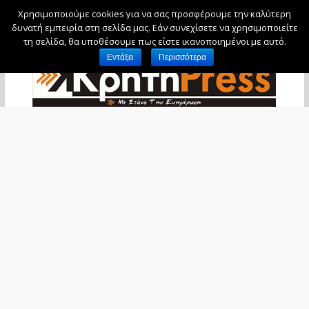
Χρησιμοποιούμε cookies για να σας προσφέρουμε την καλύτερη
Πέμπτη, 6 Αυγούστου, 2026
δυνατή εμπειρία στη σελίδα μας. Εάν συνεχίσετε να χρησιμοποιείτε
τη σελίδα, θα υποθέσουμε πως είστε ικανοποιημένοι με αυτό.
Εντάξει
Περισσότερα