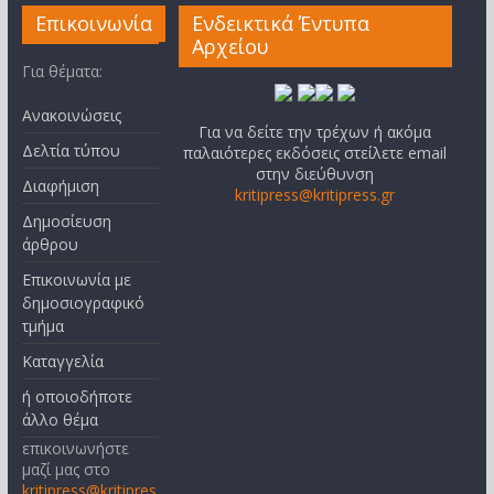
Επικοινωνία
Ενδεικτικά Έντυπα
Αρχείου
Για θέματα:
Ανακοινώσεις
Για να δείτε την τρέχων ή ακόμα
Δελτία τύπου
παλαιότερες εκδόσεις στείλετε email
στην διεύθυνση
Διαφήμιση
kritipress@kritipress.gr
Δημοσίευση
άρθρου
Επικοινωνία με
δημοσιογραφικό
τμήμα
Καταγγελία
ή οποιοδήποτε
άλλο θέμα
επικοινωνήστε
μαζί μας στο
kritipress@kritipres