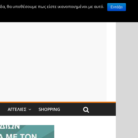
ίδα, θα υποθέσουμε πως είστε ικανοποιημένοι με αυτό.
Εντάξει
Ν
ΑΓΓΕΛΊΕΣ
SHOPPING