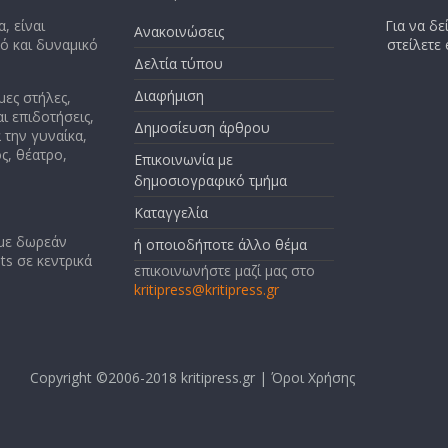
, είναι
Για να δε
Ανακοινώσεις
κό και δυναμικό
στείλετε
Δελτία τύπου
Διαφήμιση
μες στήλες,
ι επιδοτήσεις,
Δημοσίευση άρθρου
 την γυναίκα,
ς, θέατρο,
Επικοινωνία με
δημοσιογραφικό τμήμα
Καταγγελία
 με δωρεάν
ή οποιοδήποτε άλλο θέμα
ts σε κεντρικά
επικοινωνήστε μαζί μας στο
kritipress@kritipress.gr
Copyright ©2006-2018 kritipress.gr |
Όροι Χρήσης