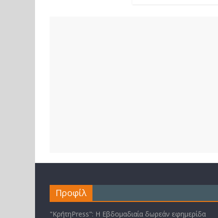
Προφίλ
"ΚρήτηPress": Η Εβδομαδιαία δωρεάν εφημερίδα