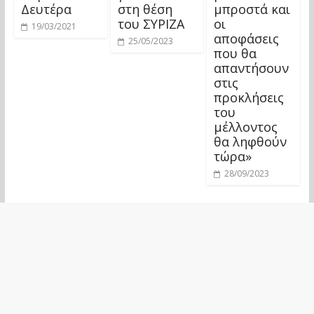
Δευτέρα
στη θέση
μπροστά και
του ΣΥΡΙΖΑ
οι
19/03/2021
αποφάσεις
25/05/2023
που θα
απαντήσουν
στις
προκλήσεις
του
μέλλοντος
θα ληφθούν
τώρα»
28/09/2023