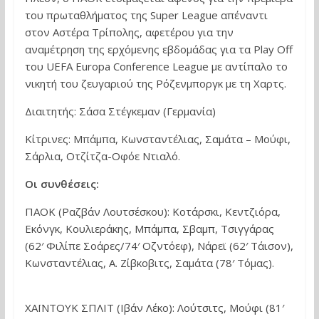
του πρωταθλήματος της Super League απέναντι
στον Αστέρα Τρίπολης, αφετέρου για την
αναμέτρηση της ερχόμενης εβδομάδας για τα Play Off
του UEFA Europa Conference League με αντίπαλο το
νικητή του ζευγαριού της Ρόζενμποργκ με τη Χαρτς.
Διαιτητής: Σάσα Στέγκεμαν (Γερμανία)
Κίτρινες: Μπάμπα, Κωνσταντέλιας, Σαμάτα – Μούφι,
Σάρλια, Οτζίτζα-Οφόε Ντιαλό.
Οι συνθέσεις:
ΠΑΟΚ (Ραζβάν Λουτσέσκου): Κοτάρσκι, Κεντζιόρα,
Εκόνγκ, Κουλιεράκης, Μπάμπα, Σβαμπ, Τσιγγάρας
(62′ Φιλίπε Σοάρες/74′ Οζντόεφ), Νάρεϊ (62′ Τάισον),
Κωνσταντέλιας, Α. Ζίβκοβιτς, Σαμάτα (78′ Τόμας).
ΧΑΪΝΤΟΥΚ ΣΠΛΙΤ (Ιβάν Λέκο): Λούτσιτς, Μούφι (81′