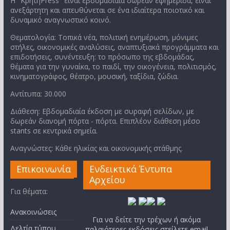
Η "ΚρήτηPress" είναι εβδομαδιαία δωρεάν εφημερίδα, είναι
ανεξάρτητη και απευθύνεται σε ένα ιδιαίτερα ποιοτικό και
δυναμικό αναγνωστικό κοινό.
Θεματολογία: Τοπικά νέα, πολιτική ενημέρωση, μόνιμες
στήλες, οικονομικές αναλύσεις, αναπτυξιακά προγράμματα και
επιδοτήσεις, συνέντευξη: το πρόσωπο της εβδομάδας,
θέματα για την γυναίκα, το παιδί, την οικογένεια, πολιτισμός,
κινηματογράφος, θέατρο, μουσική, ταξίδια, ζώδια.
Αντίτυπα: 30.000
Διάθεση: Εβδομαδιαία έκδοση με συραφή σελίδων, με
δωρεάν διανομή πόρτα - πόρτα. Επιπλέον διάθεση μέσο
stants σε κεντρικά σημεία.
Αναγνώστες: Κάθε ηλικίας και οικονομικής στάθμης.
Επικοινωνία
Ενδεικτικά Έντυπα
Αρχείου
Για θέματα:
Ανακοινώσεις
Για να δείτε την τρέχων ή ακόμα
Δελτία τύπου
παλαιότερες εκδόσεις στείλετε email