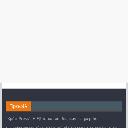
Προφίλ
"ΚρήτηPress": Η Εβδομαδιαία δωρεάν εφημερίδα