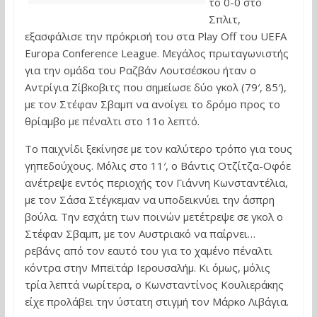
το 0-0 στο
Σπλιτ,
εξασφάλισε την πρόκρισή του στα Play Off του UEFA
Europa Conference League. Μεγάλος πρωταγωνιστής
για την ομάδα του Ραζβάν Λουτσέσκου ήταν ο
Αντρίγια Ζίβκοβιτς που σημείωσε δύο γκολ (79′, 85′),
με τον Στέφαν Σβαμπ να ανοίγει το δρόμο προς το
θρίαμβο με πέναλτι στο 11ο λεπτό.
Το παιχνίδι ξεκίνησε με τον καλύτερο τρόπο για τους
γηπεδούχους. Μόλις στο 11′, ο Βάντις Οτζίτζα-Οφόε
ανέτρεψε εντός περιοχής τον Γιάννη Κωνσταντέλια,
με τον Σάσα Στέγκεμαν να υποδεικνύει την άσπρη
βούλα. Την εσχάτη των ποινών μετέτρεψε σε γκολ ο
Στέφαν Σβαμπ, με τον Αυστριακό να παίρνει…
ρεβάνς από τον εαυτό του για το χαμένο πέναλτι
κόντρα στην Μπεϊτάρ Ιερουσαλήμ. Κι όμως, μόλις
τρία λεπτά νωρίτερα, ο Κωνσταντίνος Κουλιεράκης
είχε προλάβει την ύστατη στιγμή τον Μάρκο Λιβάγια.