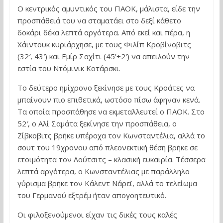
Ο κεντρικός αμυντικός του ΠΑΟΚ, μάλιστα, είδε την
προσπάθειά του να σταματάει στο δεξί κάθετο
δοκάρι δέκα λεπτά αργότερα. Από εκεί και πέρα, η
Χάιντουκ κυριάρχησε, με τους Φιλίπ Κροβίνοβιτς
(32′, 43′) και Εμίρ Σαχίτι (45’+2′) να απειλούν την
εστία του Ντόμινικ Κοτάρσκι.
Το δεύτερο ημίχρονο ξεκίνησε με τους Κροάτες να
μπαίνουν πιο επιθετικά, ωστόσο πίσω άφηναν κενά.
Τα οποία προσπάθησε να εκμεταλλευτεί ο ΠΑΟΚ. Στο
52′, ο Αλί Σαμάτα ξεκίνησε την προσπάθεια, ο
Ζίβκοβιτς βρήκε υπέροχα τον Κωνσταντέλια, αλλά το
σουτ του 19χρονου από πλεονεκτική θέση βρήκε σε
ετοιμότητα τον Λούτσιτς – κλασική ευκαιρία. Τέσσερα
λεπτά αργότερα, ο Κωνσταντέλιας με παράλληλο
γύρισμα βρήκε τον Κάλεντ Νάρεϊ, αλλά το τελείωμα
του Γερμανού εξτρέμ ήταν απογοητευτικό.
Οι φιλοξενούμενοι είχαν τις δικές τους καλές