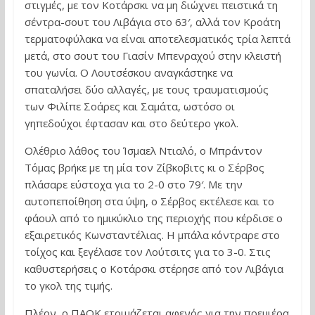
στιγμές, με τον Κοτάρσκι να μη διώχνει πειστικά τη
σέντρα-σουτ του Λιβάγια στο 63′, αλλά τον Κροάτη
τερματοφύλακα να είναι αποτελεσματικός τρία λεπτά
μετά, στο σουτ του Γιασίν Μπενραχού στην κλειστή
του γωνία. Ο Λουτσέσκου αναγκάστηκε να
σπαταλήσει δύο αλλαγές, με τους τραυματισμούς
των Φιλίπε Σοάρες και Σαμάτα, ωστόσο οι
γηπεδούχοι έφτασαν και στο δεύτερο γκολ.
Ολέθριο λάθος του Ίσμαελ Ντιαλό, ο Μπράντον
Τόμας βρήκε με τη μία τον Ζίβκοβιτς κι ο Σέρβος
πλάσαρε εύστοχα για το 2-0 στο 79′. Με την
αυτοπεποίθηση στα ύψη, ο Σέρβος εκτέλεσε και το
φάουλ από το ημικύκλιο της περιοχής που κέρδισε ο
εξαιρετικός Κωνσταντέλιας. Η μπάλα κόντραρε στο
τοίχος και ξεγέλασε τον Λούτσιτς για το 3-0. Στις
καθυστερήσεις ο Κοτάρσκι στέρησε από τον Λιβάγια
το γκολ της τιμής.
Πλέον, ο ΠΑΟΚ ετοιμάζεται αφενός για την πρεμιέρα