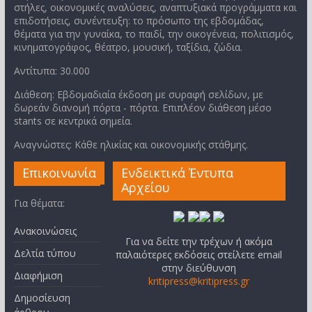
στήλες, οικονομικές αναλύσεις, αναπτυξιακά προγράμματα και
επιδοτήσεις, συνέντευξη: το πρόσωπο της εβδομάδας,
θέματα για την γυναίκα, το παιδί, την οικογένεια, πολιτισμός,
κινηματογράφος, θέατρο, μουσική, ταξίδια, ζώδια.
Αντίτυπα: 30.000
Διάθεση: Εβδομαδιαία έκδοση με συραφή σελίδων, με
δωρεάν διανομή πόρτα - πόρτα. Επιπλέον διάθεση μέσο
stants σε κεντρικά σημεία.
Αναγνώστες: Κάθε ηλικίας και οικονομικής στάθμης.
Επικοινωνία
Ενδεικτικά Έντυπα
Αρχείου
Για θέματα:
Ανακοινώσεις
Για να δείτε την τρέχων ή ακόμα
Δελτία τύπου
παλαιότερες εκδόσεις στείλετε email
στην διεύθυνση
Διαφήμιση
kritipress@kritipress.gr
Δημοσίευση