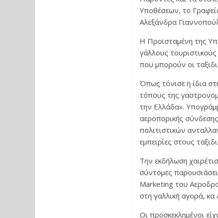
Υποθέσεων, το Γραφείο
Αλεξάνδρα Γιαννοπούλ
H Προϊσταμένη της Υπ
γάλλους τουριστικούς
που μπορούν οι ταξιδ
Όπως τόνισε η ίδια στ
τόπους της γαστρονομί
την Ελλάδα». Υπογράμμ
αεροπορικής σύνδεσης
πολιτιστικών ανταλλαγ
εμπειρίες στους ταξιδι
Την εκδήλωση χαιρέτι
σύντομες παρουσιάσεις
Marketing του Αεροδρο
στη γαλλική αγορά, κα 
Οι προσκεκλημένοι είχ