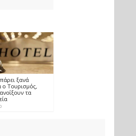
 πάρει ξανά
 ο Τουρισμός,
 ανοίξουν τα
εία
0