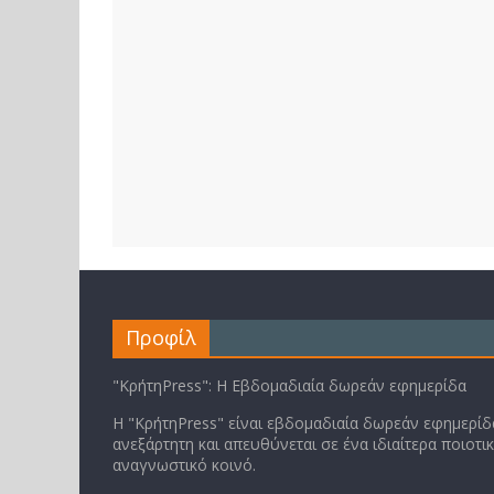
Προφίλ
"ΚρήτηPress": Η Εβδομαδιαία δωρεάν εφημερίδα
Η "ΚρήτηPress" είναι εβδομαδιαία δωρεάν εφημερίδα
ανεξάρτητη και απευθύνεται σε ένα ιδιαίτερα ποιοτι
αναγνωστικό κοινό.