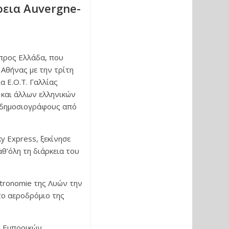
ρεια Auvergne-
προς Ελλάδα, που
 Αθήνας με την τρίτη
α Ε.Ο.Τ. Γαλλίας
και άλλων ελληνικών
 δημοσιογράφους από
y Express, ξεκίνησε
θ’όλη τη διάρκεια του
stronomie της Λυών την
το αεροδρόμιο της
ι Εμπορικών