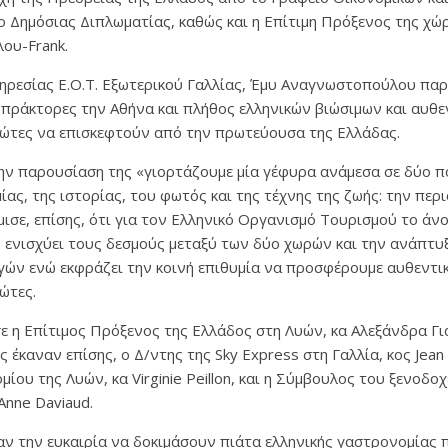
 Δημόσιας Διπλωματίας, καθώς και η Επίτιμη Πρόξενος της χώρ
ου-Frank.
ηρεσίας Ε.Ο.Τ. Εξωτερικού Γαλλίας, Έμυ Αναγνωστοπούλου πα
 πράκτορες την Αθήνα και πλήθος ελληνικών βιώσιμων και αυθ
ιώτες να επισκεφτούν από την πρωτεύουσα της Ελλάδας.
ην παρουσίαση της «γιορτάζουμε μία γέφυρα ανάμεσα σε δύο π
ας, της ιστορίας, του φωτός και της τέχνης της ζωής: την περι
ισε, επίσης, ότι για τον Ελληνικό Οργανισμό Τουρισμού το άνο
 ενισχύει τους δεσμούς μεταξύ των δύο χωρών και την ανάπτυξ
ών ενώ εκφράζει την κοινή επιθυμία να προσφέρουμε αυθεντικ
ώτες.
σε η Επίτιμος Πρόξενος της Ελλάδος στη Λυών, κα Αλεξάνδρα Γ
 έκαναν επίσης, ο Δ/ντης της Sky Express στη Γαλλία, κος Jean 
μίου της Λυών, κα Virginie Peillon, και η Σύμβουλος του ξενοδ
Anne Daviaud.
αν την ευκαιρία να δοκιμάσουν πιάτα ελληνικής γαστρονομίας