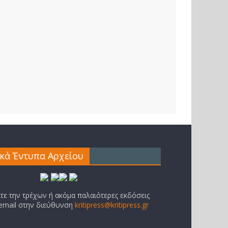
ικά Έντυπα Αρχείου
ίτε την τρέχων ή ακόμα παλαιότερες εκδόσεις
 email στην διεύθυνση
kritipress@kritipress.gr