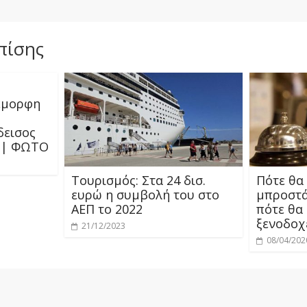
πίσης
νέμορφη
δεισος
ς | ΦΩΤΟ
Τουρισμός: Στα 24 δισ.
Πότε θα
ευρώ η συμβολή του στο
μπροστά
ΑΕΠ το 2022
πότε θα
ξενοδοχ
21/12/2023
08/04/202