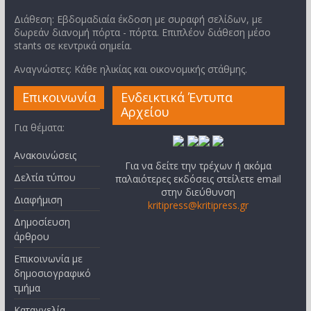
Διάθεση: Εβδομαδιαία έκδοση με συραφή σελίδων, με
δωρεάν διανομή πόρτα - πόρτα. Επιπλέον διάθεση μέσο
stants σε κεντρικά σημεία.
Αναγνώστες: Κάθε ηλικίας και οικονομικής στάθμης.
Επικοινωνία
Ενδεικτικά Έντυπα
Αρχείου
Για θέματα:
Ανακοινώσεις
Για να δείτε την τρέχων ή ακόμα
Δελτία τύπου
παλαιότερες εκδόσεις στείλετε email
στην διεύθυνση
Διαφήμιση
kritipress@kritipress.gr
Δημοσίευση
άρθρου
Επικοινωνία με
δημοσιογραφικό
τμήμα
Καταγγελία