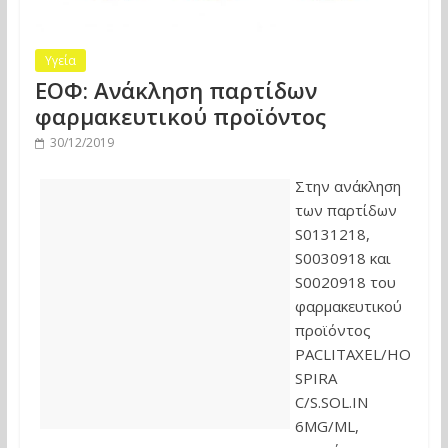
Υγεία
ΕΟΦ: Ανάκληση παρτίδων
φαρμακευτικού προϊόντος
30/12/2019
Στην ανάκληση
των παρτίδων
S0131218,
S0030918 και
S0020918 του
φαρμακευτικού
προϊόντος
PACLITAXEL/HO
SPIRA
C/S.SOL.IN
6MG/ML,