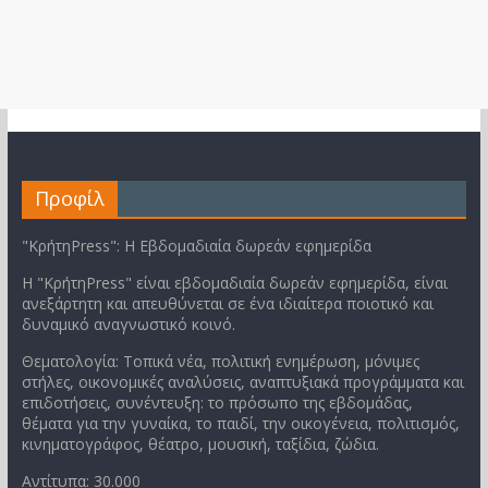
Προφίλ
"ΚρήτηPress": Η Εβδομαδιαία δωρεάν εφημερίδα
Η "ΚρήτηPress" είναι εβδομαδιαία δωρεάν εφημερίδα, είναι
ανεξάρτητη και απευθύνεται σε ένα ιδιαίτερα ποιοτικό και
δυναμικό αναγνωστικό κοινό.
Θεματολογία: Τοπικά νέα, πολιτική ενημέρωση, μόνιμες
στήλες, οικονομικές αναλύσεις, αναπτυξιακά προγράμματα και
επιδοτήσεις, συνέντευξη: το πρόσωπο της εβδομάδας,
θέματα για την γυναίκα, το παιδί, την οικογένεια, πολιτισμός,
κινηματογράφος, θέατρο, μουσική, ταξίδια, ζώδια.
Αντίτυπα: 30.000