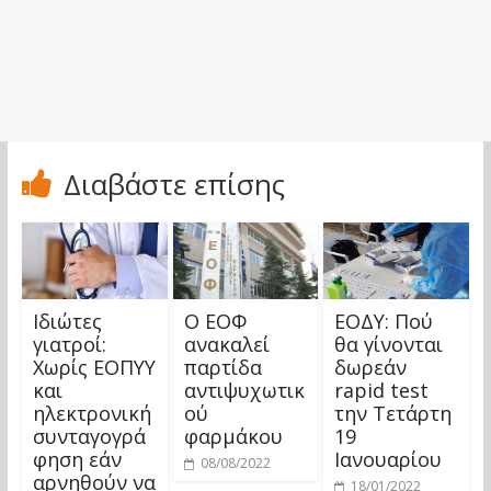
Διαβάστε επίσης
Ιδιώτες
Ο ΕΟΦ
ΕΟΔΥ: Πού
γιατροί:
ανακαλεί
θα γίνονται
Χωρίς ΕΟΠΥΥ
παρτίδα
δωρεάν
και
αντιψυχωτικ
rapid test
ηλεκτρονική
ού
την Τετάρτη
συνταγογρά
φαρμάκου
19
φηση εάν
Ιανουαρίου
08/08/2022
αρνηθούν να
18/01/2022