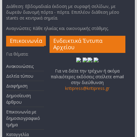
Διάθεση: Εβδομαδιαία έκδοση με συραφή σελίδων, με
δωρεάν διανομή πόρτα - πόρτα. Επιπλέον διάθεση μέσο
stants σε κεντρικά σημεία.
Αναγνώστες: Κάθε ηλικίας και οικονομικής στάθμης.
Επικοινωνία
Ενδεικτικά Έντυπα
Αρχείου
Για θέματα:
Ανακοινώσεις
Για να δείτε την τρέχων ή ακόμα
Δελτία τύπου
παλαιότερες εκδόσεις στείλετε email
στην διεύθυνση
Διαφήμιση
kritipress@kritipress.gr
Δημοσίευση
άρθρου
Επικοινωνία με
δημοσιογραφικό
τμήμα
Καταγγελία