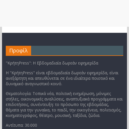
Προφίλ
"ΚρήτηPress": Η Εβδομαδιαία δωρεάν εφημερίδα
Η "ΚρήτηPress" είναι εβδομαδιαία δωρεάν εφημερίδα, είναι
ανεξάρτητη και απευθύνεται σε ένα ιδιαίτερα ποιοτικό και
δυναμικό αναγνωστικό κοινό.
Θεματολογία: Τοπικά νέα, πολιτική ενημέρωση, μόνιμες
στήλες, οικονομικές αναλύσεις, αναπτυξιακά προγράμματα και
επιδοτήσεις, συνέντευξη: το πρόσωπο της εβδομάδας,
θέματα για την γυναίκα, το παιδί, την οικογένεια, πολιτισμός,
κινηματογράφος, θέατρο, μουσική, ταξίδια, ζώδια.
Αντίτυπα: 30.000