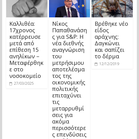
Καλλιθέα:
Νίκος
Βρέθηκε νέο
17χρονος
Παπαθανάση
είδος
κατέρρευσε
ς για S&P: Η
αράχνης:
μετά από
νέα διεθνής
Δαγκώνει
επίθεση 15
αναγνώριση
και σαπίζει
ανηλίκων –
του
το δέρμα
Μεταφέρθηκ
μετρήσιμου
12/12/2019
ε στο
αποτελέσμα
νοσοκομείο
τος της
οικονομικής
27/03/2025
πολιτικής
επιταχύνει
τις
μεταρρυθμί
σεις για
ακόμα
περισσότερε
ς επενδύσεις