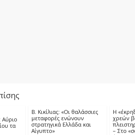
πίσης
Β. Κικίλιας: «Οι θαλάσσιες
Η «έκρη
μεταφορές ενώνουν
χρεών β
: Αύριο
στρατηγικά Ελλάδα και
πλειστη
ίου τα
Αίγυπτο»
– Στο «σ