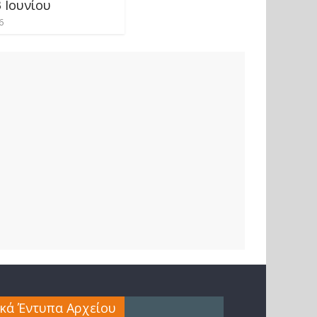
3 Ιουνίου
6
ικά Έντυπα Αρχείου