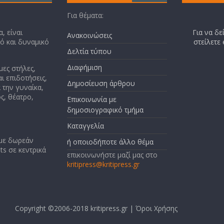
Για θέματα:
, είναι
Για να δε
Ανακοινώσεις
κό και δυναμικό
στείλετε
Δελτία τύπου
Διαφήμιση
μες στήλες,
ι επιδοτήσεις,
Δημοσίευση άρθρου
 την γυναίκα,
ς, θέατρο,
Επικοινωνία με
δημοσιογραφικό τμήμα
Καταγγελία
 με δωρεάν
ή οποιοδήποτε άλλο θέμα
ts σε κεντρικά
επικοινωνήστε μαζί μας στο
kritipress@kritipress.gr
Copyright ©2006-2018 kritipress.gr |
Όροι Χρήσης