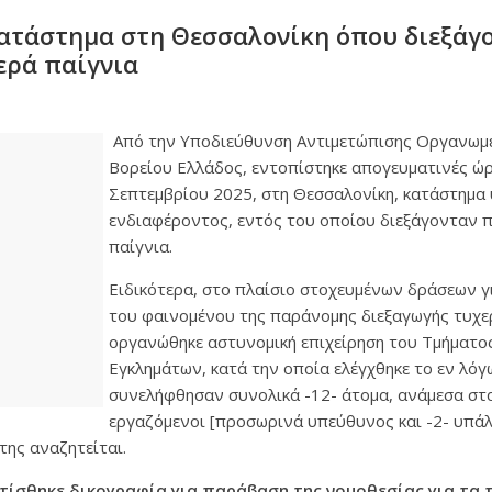
ατάστημα στη Θεσσαλονίκη όπου διεξάγ
ερά παίγνια
Από την Υποδιεύθυνση Αντιμετώπισης Οργανωμ
Βορείου Ελλάδος, εντοπίστηκε απογευματινές ώρ
Σεπτεμβρίου 2025, στη Θεσσαλονίκη, κατάστημα 
ενδιαφέροντος, εντός του οποίου διεξάγονταν 
παίγνια.
Ειδικότερα, στο πλαίσιο στοχευμένων δράσεων γ
του φαινομένου της παράνομης διεξαγωγής τυχε
οργανώθηκε αστυνομική επιχείρηση του Τμήματο
Εγκλημάτων, κατά την οποία ελέγχθηκε το εν λόγ
συνελήφθησαν συνολικά -12- άτομα, ανάμεσα στα 
εργαζόμενοι [προσωρινά υπεύθυνος και -2- υπάλλ
της αναζητείται.
τίσθηκε δικογραφία για παράβαση της νομοθεσίας για τα π