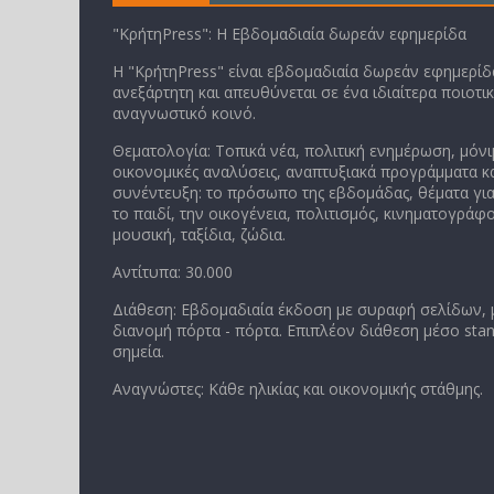
"ΚρήτηPress": Η Εβδομαδιαία δωρεάν εφημερίδα
Η "ΚρήτηPress" είναι εβδομαδιαία δωρεάν εφημερίδα
ανεξάρτητη και απευθύνεται σε ένα ιδιαίτερα ποιοτι
αναγνωστικό κοινό.
Θεματολογία: Τοπικά νέα, πολιτική ενημέρωση, μόνι
οικονομικές αναλύσεις, αναπτυξιακά προγράμματα κα
συνέντευξη: το πρόσωπο της εβδομάδας, θέματα για
το παιδί, την οικογένεια, πολιτισμός, κινηματογράφο
μουσική, ταξίδια, ζώδια.
Αντίτυπα: 30.000
Διάθεση: Εβδομαδιαία έκδοση με συραφή σελίδων,
διανομή πόρτα - πόρτα. Επιπλέον διάθεση μέσο stan
σημεία.
Αναγνώστες: Κάθε ηλικίας και οικονομικής στάθμης.