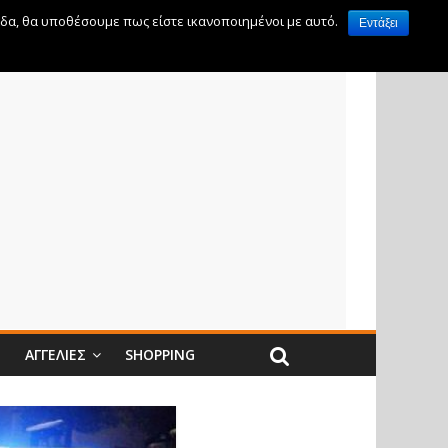
ίδα, θα υποθέσουμε πως είστε ικανοποιημένοι με αυτό.
Εντάξει
Ν
ΑΓΓΕΛΊΕΣ
SHOPPING