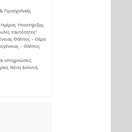
 & Προσχολικής
υ Ημέρας Υποστήριξης
φυλες ταυτότητες"
ένειας Θάλπος – Θέμα:
κογένειας – Θάλπος
και υποχρεώσεις
ρκα, Νόνη Δούνια,