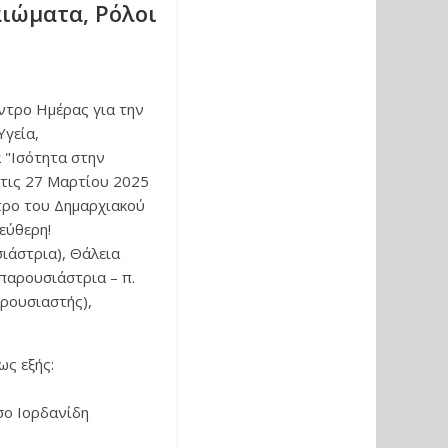
αιώματα, Ρόλοι
ντρο Ημέρας για την
Υγεία,
 "Ισότητα στην
 στις 27 Μαρτίου 2025
ντρο του Δημαρχιακού
εύθερη!
ιάστρια), Θάλεια
παρουσιάστρια – π.
αρουσιαστής),
ως εξής:
σο Ιορδανίδη