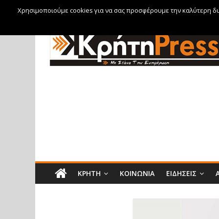
Χρησιμοποιούμε cookies για να σας προσφέρουμε την καλύτερη δυν
Κυριακή, 9 Αυγούστου, 2026
ΚΡΉΤΗ
ΚΟΙΝΩΝΊΑ
ΕΙΔΉΣΕΙΣ