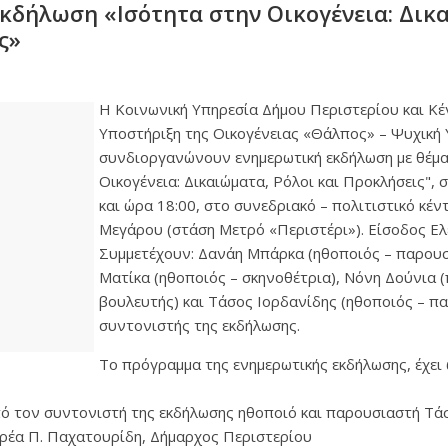
κδήλωση «Ισότητα στην Οικογένεια: Δικ
ς»
Η Κοινωνική Υπηρεσία Δήμου Περιστερίου και Κέ
Υποστήριξη της Οικογένειας «Θάλπος» – Ψυχική 
συνδιοργανώνουν ενημερωτική εκδήλωση με θέμα
Οικογένεια: Δικαιώματα, Ρόλοι και Προκλήσεις",
και ώρα 18:00, στο συνεδριακό – πολιτιστικό κέ
Μεγάρου (στάση Μετρό «Περιστέρι»). Είσοδος Ελ
Συμμετέχουν: Δανάη Μπάρκα (ηθοποιός – παρουσ
Ματίκα (ηθοποιός – σκηνοθέτρια), Νόνη Δούνια (
βουλευτής) και Τάσος Ιορδανίδης (ηθοποιός – π
συντονιστής της εκδήλωσης.
Το πρόγραμμα της ενημερωτικής εκδήλωσης, έχει 
ό τον συντονιστή της εκδήλωσης ηθοποιό και παρουσιαστή Τά
δρέα Π. Παχατουρίδη, Δήμαρχος Περιστερίου