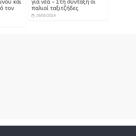
μνου και
για νέα – Στη σύνταξη οι
ό τον
παλιοί ταξιτζήδες
26/05/2024