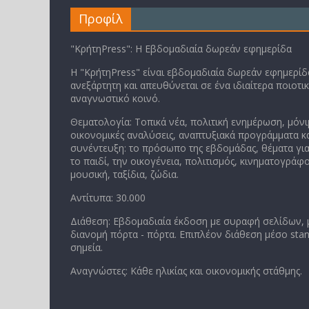
Προφίλ
"ΚρήτηPress": Η Εβδομαδιαία δωρεάν εφημερίδα
Η "ΚρήτηPress" είναι εβδομαδιαία δωρεάν εφημερίδα
ανεξάρτητη και απευθύνεται σε ένα ιδιαίτερα ποιοτι
αναγνωστικό κοινό.
Θεματολογία: Τοπικά νέα, πολιτική ενημέρωση, μόνι
οικονομικές αναλύσεις, αναπτυξιακά προγράμματα κα
συνέντευξη: το πρόσωπο της εβδομάδας, θέματα για
το παιδί, την οικογένεια, πολιτισμός, κινηματογράφο
μουσική, ταξίδια, ζώδια.
Αντίτυπα: 30.000
Διάθεση: Εβδομαδιαία έκδοση με συραφή σελίδων,
διανομή πόρτα - πόρτα. Επιπλέον διάθεση μέσο stan
σημεία.
Αναγνώστες: Κάθε ηλικίας και οικονομικής στάθμης.