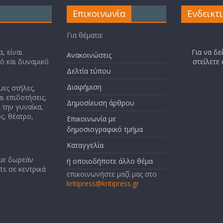
Επικοινωνία
Ενδεικτ
Για θέματα:
, είναι
Για να δε
Ανακοινώσεις
κό και δυναμικό
στείλετε
Δελτία τύπου
Διαφήμιση
μες στήλες,
ι επιδοτήσεις,
Δημοσίευση άρθρου
 την γυναίκα,
ς, θέατρο,
Επικοινωνία με
δημοσιογραφικό τμήμα
Καταγγελία
 με δωρεάν
ή οποιοδήποτε άλλο θέμα
ts σε κεντρικά
επικοινωνήστε μαζί μας στο
kritipress@kritipress.gr