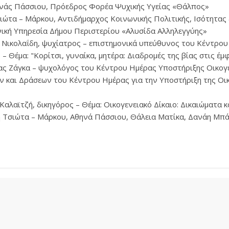
ηνάς Πάσσιου, Πρόεδρος Φορέα Ψυχικής Υγείας «Θάλπος»
σιώτα – Μάρκου, Αντιδήμαρχος Κοινωνικής Πολιτικής, Ισότητας
νική Υπηρεσία Δήμου Περιστερίου «Αλυσίδα Αλληλεγγύης»
υ Νικολαΐδη, ψυχίατρος – επιστημονικά υπεύθυνος του Κέντρο
– Θέμα: "Κορίτσι, γυναίκα, μητέρα: Διαδρομές της βίας στις έμ
ας Ζάγκα – ψυχολόγος του Κέντρου Ημέρας Υποστήριξης Οικογ
 και Δράσεων του Κέντρου Ημέρας για την Υποστήριξη της Οι
Καλαϊτζή, δικηγόρος – Θέμα: Οικογενειακό Δίκαιο: Δικαιώματα 
η Τσιώτα – Μάρκου, Αθηνά Πάσσιου, Θάλεια Ματίκα, Δανάη Μπά