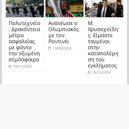
Πολυτεχνείο
Ανανέωσε ο
Μ.
: Δρακόντεια
Ολυμπιακός
Χρυσοχοΐδη
μέτρα
με τον
ς: Είμαστε
ασφαλείας
Ροντινέι
ταγμένοι
με φόντο
στην
19/09/2024
την οξυμένη
καταπολέμη
ατμόσφαιρα
ση του
εγκλήματος
16/11/2020
18/10/2024