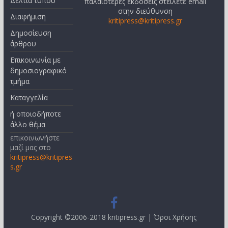
Δελτία τύπου
παλαιότερες εκδόσεις στείλετε email
στην διεύθυνση
Διαφήμιση
kritipress@kritipress.gr
Δημοσίευση
άρθρου
Επικοινωνία με
δημοσιογραφικό
τμήμα
Καταγγελία
ή οποιοδήποτε
άλλο θέμα
επικοινωνήστε
μαζί μας στο
kritipress@kritipres
s.gr
Copyright ©2006-2018 kritipress.gr |
Όροι Χρήσης