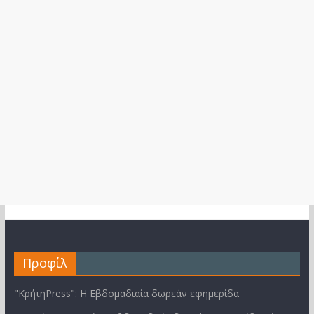
Προφίλ
"ΚρήτηPress": Η Εβδομαδιαία δωρεάν εφημερίδα