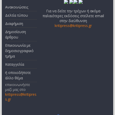
Ανακοινώσεις
Για να δείτε την τρέχων ή ακόμα
Δελτία τύπου
παλαιότερες εκδόσεις στείλετε email
στην διεύθυνση
Διαφήμιση
kritipress@kritipress.gr
Δημοσίευση
άρθρου
Επικοινωνία με
δημοσιογραφικό
τμήμα
Καταγγελία
ή οποιοδήποτε
άλλο θέμα
επικοινωνήστε
μαζί μας στο
kritipress@kritipres
s.gr