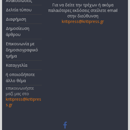
Ανακοινώσεις
Για να δείτε την τρέχων ή ακόμα
Δελτία τύπου
παλαιότερες εκδόσεις στείλετε email
στην διεύθυνση
Διαφήμιση
kritipress@kritipress.gr
Δημοσίευση
άρθρου
Επικοινωνία με
δημοσιογραφικό
τμήμα
Καταγγελία
ή οποιοδήποτε
άλλο θέμα
επικοινωνήστε
μαζί μας στο
kritipress@kritipres
s.gr