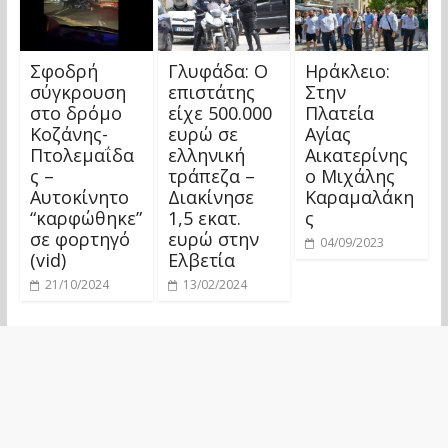
Σφοδρή
Γλυφάδα: Ο
Ηράκλειο:
σύγκρουση
επιστάτης
Στην
στο δρόμο
είχε 500.000
Πλατεία
Κοζάνης-
ευρώ σε
Αγίας
Πτολεμαΐδα
ελληνική
Αικατερίνης
ς –
τράπεζα –
ο Μιχάλης
Αυτοκίνητο
Διακίνησε
Καραμαλάκη
“καρφώθηκε”
1,5 εκατ.
ς
σε φορτηγό
ευρώ στην
04/09/2023
(vid)
Ελβετία
21/10/2024
13/02/2024