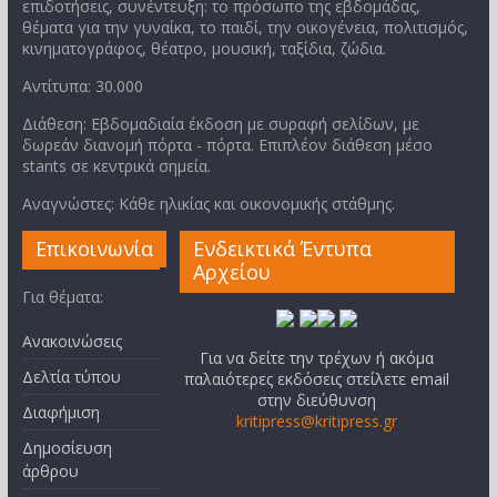
επιδοτήσεις, συνέντευξη: το πρόσωπο της εβδομάδας,
θέματα για την γυναίκα, το παιδί, την οικογένεια, πολιτισμός,
κινηματογράφος, θέατρο, μουσική, ταξίδια, ζώδια.
Αντίτυπα: 30.000
Διάθεση: Εβδομαδιαία έκδοση με συραφή σελίδων, με
δωρεάν διανομή πόρτα - πόρτα. Επιπλέον διάθεση μέσο
stants σε κεντρικά σημεία.
Αναγνώστες: Κάθε ηλικίας και οικονομικής στάθμης.
Επικοινωνία
Ενδεικτικά Έντυπα
Αρχείου
Για θέματα:
Ανακοινώσεις
Για να δείτε την τρέχων ή ακόμα
Δελτία τύπου
παλαιότερες εκδόσεις στείλετε email
στην διεύθυνση
Διαφήμιση
kritipress@kritipress.gr
Δημοσίευση
άρθρου