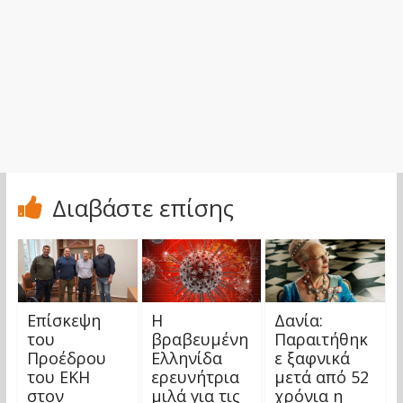
Διαβάστε επίσης
Επίσκεψη
Η
Δανία:
του
βραβευμένη
Παραιτήθηκ
Προέδρου
Ελληνίδα
ε ξαφνικά
του ΕΚΗ
ερευνήτρια
μετά από 52
στον
μιλά για τις
χρόνια η