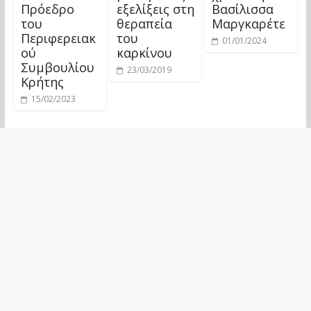
Πρόεδρο
εξελίξεις στη
Βασίλισσα
του
θεραπεία
Μαργκαρέτε
Περιφερειακ
του
01/01/2024
ού
καρκίνου
Συμβουλίου
23/03/2019
Κρήτης
15/02/2023