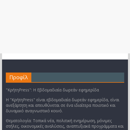
Προφίλ
"ΚρήτηPress": Η Εβδομαδιαία δωρεάν εφημερίδα
Η "ΚρήτηPress" είναι εβδομαδιαία δωρεάν εφημερίδα, είναι
ανεξάρτητη και απευθύνεται σε ένα ιδιαίτερα ποιοτικό και
δυναμικό αναγνωστικό κοινό.
Θεματολογία: Τοπικά νέα, πολιτική ενημέρωση, μόνιμες
στήλες, οικονομικές αναλύσεις, αναπτυξιακά προγράμματα και