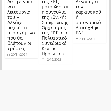
Αυτή είναι η
της ΕΡΤ,
Δένδια για
νέα
ματαιώνεται
τον
λειτουργία
η συναυλία
καρκινοπαθ
του –
της Εθνικής
ή
Αλλάζει
Συμφωνικής
αστυνομικό:
ριζικά το
Ορχήστρας
Διατάχθηκε
περιεχόμενο
της ΕΡΤ στο
ΕΔΕ
που θα
Πολιτιστικό
24/11/2024
βλέπουν οι
Συνεδριακό
χρήστες
Κέντρο
Ηρακλείου
20/11/2024
12/12/2022