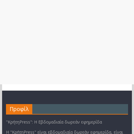
Προφίλ
"ΚρήτηPress": Η Εβδομαδιαία δωρεάν εφημερίδα
Η "ΚρήτηPress" είναι εβδομαδιαία δωρεάν εφημερίδα, είναι