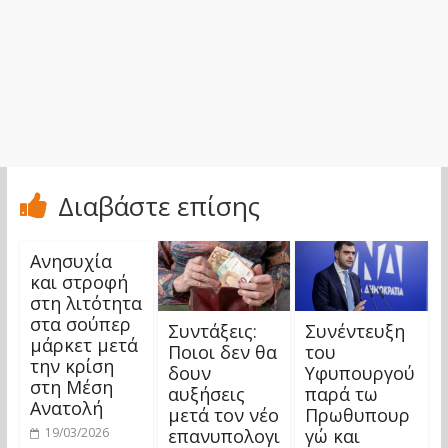
Διαβάστε επίσης
Ανησυχία
και στροφή
στη λιτότητα
στα σούπερ
Συντάξεις:
Συνέντευξη
μάρκετ μετά
Ποιοι δεν θα
του
την κρίση
δουν
Υφυπουργού
στη Μέση
αυξήσεις
παρά τω
Ανατολή
μετά τον νέο
Πρωθυπουρ
επανυπολογι
γώ και
19/03/2026