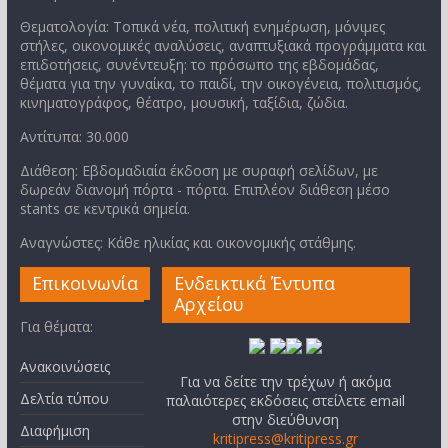
Θεματολογία: Τοπικά νέα, πολιτική ενημέρωση, μόνιμες
στήλες, οικονομικές αναλύσεις, αναπτυξιακά προγράμματα και
επιδοτήσεις, συνέντευξη: το πρόσωπο της εβδομάδας,
θέματα για την γυναίκα, το παιδί, την οικογένεια, πολιτισμός,
κινηματογράφος, θέατρο, μουσική, ταξίδια, ζώδια.
Αντίτυπα: 30.000
Διάθεση: Εβδομαδιαία έκδοση με συραφή σελίδων, με
δωρεάν διανομή πόρτα - πόρτα. Επιπλέον διάθεση μέσο
stants σε κεντρικά σημεία.
Αναγνώστες: Κάθε ηλικίας και οικονομικής στάθμης.
Επικοινωνία
Ενδεικτικά Έντυπα
Αρχείου
Για θέματα:
Ανακοινώσεις
Για να δείτε την τρέχων ή ακόμα
Δελτία τύπου
παλαιότερες εκδόσεις στείλετε email
στην διεύθυνση
Διαφήμιση
kritipress@kritipress.gr