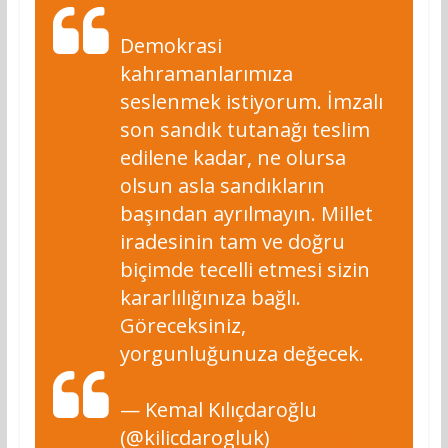
Demokrasi
kahramanlarımıza
seslenmek istiyorum. İmzalı
son sandık tutanağı teslim
edilene kadar, ne olursa
olsun asla sandıkların
başından ayrılmayın. Millet
iradesinin tam ve doğru
biçimde tecelli etmesi sizin
kararlılığınıza bağlı.
Göreceksiniz,
yorgunluğunuza değecek.
— Kemal Kılıçdaroğlu
(@kilicdarogluk)
May 14,