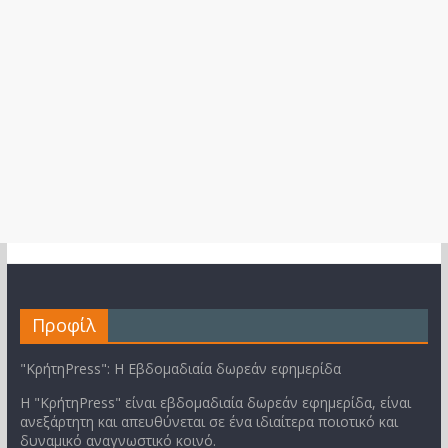
Προφίλ
"ΚρήτηPress": Η Εβδομαδιαία δωρεάν εφημερίδα
Η "ΚρήτηPress" είναι εβδομαδιαία δωρεάν εφημερίδα, είναι
ανεξάρτητη και απευθύνεται σε ένα ιδιαίτερα ποιοτικό και
δυναμικό αναγνωστικό κοινό.