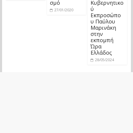
σμό
Κυβερνητικο
ύ
27/01/2020
Εκπροσώπο
υ Παύλου
Μαρινάκη
στην
εκπομπή
Ώρα
Ελλάδος
28/05/2024