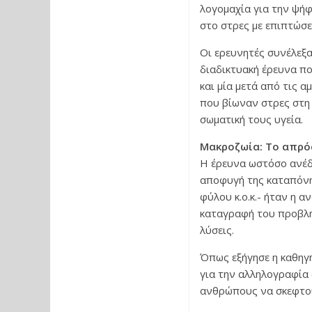
λογομαχία για την ψήφ
στο στρες με επιπτώσει
Οι ερευνητές συνέλεξα
διαδικτυακή έρευνα πο
και μία μετά από τις α
που βίωναν στρες στη 
σωματική τους υγεία
Μακροζωία: Το απρό
Η έρευνα ωστόσο ανέδε
αποφυγή της καταπόνη
φύλου κ.ο.κ.- ήταν η 
καταγραφή του προβλή
λύσεις.
Όπως εξήγησε η καθηγ
για την αλληλογραφία
ανθρώπους να σκεφτού