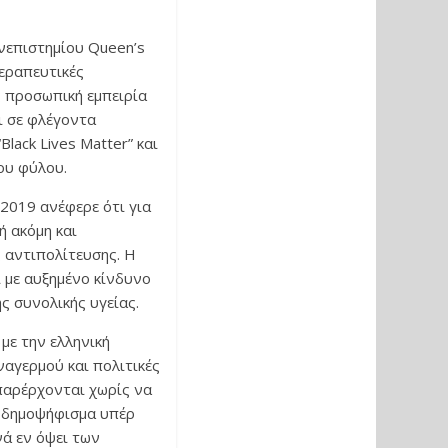
ανεπιστημίου Queen’s
θεραπευτικές
ς προσωπική εμπειρία
ι σε φλέγοντα
lack Lives Matter” και
ου φύλου.
 2019 ανέφερε ότι για
ή ακόμη και
 αντιπολίτευσης. Η
ί με αυξημένο κίνδυνο
ς συνολικής υγείας.
με την ελληνική
ναγερμού και πολιτικές
παρέρχονται χωρίς να
ο δημοψήφισμα υπέρ
νά εν όψει των