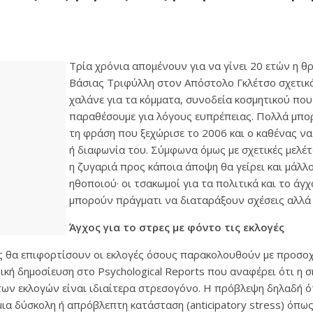
Τρία χρόνια απομένουν για να γίνει 20 ετών η θ
Βάσιας Τριφύλλη στον Απόστολο Γκλέτσο σχετικά 
χαλάνε για τα κόμματα, συνοδεία κοσμητικού πο
παραθέσουμε για λόγους ευπρέπειας. Πολλά μπο
τη φράση που ξεχώρισε το 2006 και ο καθένας ν
ή διαφωνία του. Σύμφωνα όμως με σχετικές μελέτ
η ζυγαριά προς κάποια άποψη θα γείρει και μάλλ
ηθοποιού· οι τσακωμοί για τα πολιτικά και το άγ
μπορούν πράγματι να διαταράξουν σχέσεις αλλά κ
Άγχος για το στρες με φόντο τις εκλογές
ς θα επιφορτίσουν οι εκλογές όσους παρακολουθούν με προσοχή 
κή δημοσίευση στο Psychological Reports που αναφέρει ότι η σ
των εκλογών είναι ιδιαίτερα στρεσογόνο. Η πρόβλεψη δηλαδή ό
ια δύσκολη ή απρόβλεπτη κατάσταση (anticipatory stress) όπως 