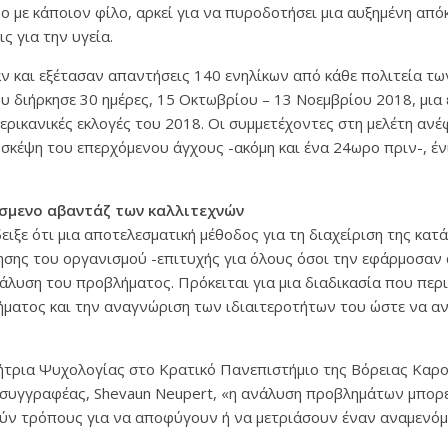
ο με κάποιον φίλο, αρκεί για να πυροδοτήσει μια αυξημένη απ
ς για την υγεία.
ν και εξέτασαν απαντήσεις 140 ενηλίκων από κάθε πολιτεία τω
υ διήρκησε 30 ημέρες, 15 Οκτωβρίου – 13 Νοεμβρίου 2018, μια
μερικανικές εκλογές του 2018. Οι συμμετέχοντες στη μελέτη ανέ
σκέψη του επερχόμενου άγχους -ακόμη και ένα 24ωρο πριν-, έν
.
σμενο αβαντάζ των καλλιτεχνών
ιξε ότι μια αποτελεσματική μέθοδος για τη διαχείριση της κατ
σης του οργανισμού -επιτυχής για όλους όσοι την εφάρμοσαν 
ανάλυση του προβλήματος. Πρόκειται για μια διαδικασία που περ
ματος και την αναγνώριση των ιδιαιτεροτήτων του ώστε να α
ήτρια Ψυχολογίας στο Κρατικό Πανεπιστήμιο της Βόρειας Καρο
 συγγραφέας, Shevaun Neupert, «η ανάλυση προβλημάτων μπορε
ν τρόπους για να αποφύγουν ή να μετριάσουν έναν αναμενόμ