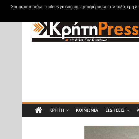
Χρησιμοποιούμε cookies για να σας προσφέρουμε την καλύτερη δυν
Πέμπτη, 6 Αυγούστου, 2026
ΚΡΉΤΗ
ΚΟΙΝΩΝΊΑ
ΕΙΔΉΣΕΙΣ