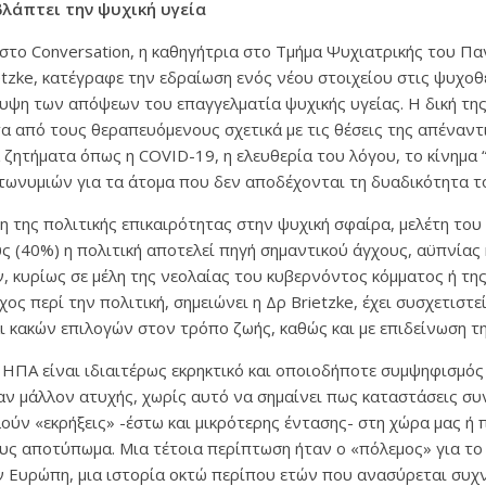
λάπτει την ψυχική υγεία
στο Conversation, η καθηγήτρια στο Τμήμα Ψυχιατρικής του Π
ietzke, κατέγραφε την εδραίωση ενός νέου στοιχείου στις ψυχο
υψη των απόψεων του επαγγελματία ψυχικής υγείας. Η δική τη
 από τους θεραπευόμενους σχετικά με τις θέσεις της απέναντ
 ζητήματα όπως η COVID-19, η ελευθερία του λόγου, το κίνημα “B
τωνυμιών για τα άτομα που δεν αποδέχονται τη δυαδικότητα τ
ση της πολιτικής επικαιρότητας στην ψυχική σφαίρα, μελέτη του
ς (40%) η πολιτική αποτελεί πηγή σημαντικού άγχους, αϋπνίας 
 κυρίως σε μέλη της νεολαίας του κυβερνόντος κόμματος ή της
ος περί την πολιτική, σημειώνει η Δρ Brietzke, έχει συσχετιστε
ι κακών επιλογών στον τρόπο ζωής, καθώς και με επιδείνωση τη
ς ΗΠΑ είναι ιδιαιτέρως εκρηκτικό και οποιοδήποτε συμψηφισμός 
ν μάλλον ατυχής, χωρίς αυτό να σημαίνει πως καταστάσεις συ
ύν «εκρήξεις» -έστω και μικρότερης έντασης- στη χώρα μας ή 
υς αποτύπωμα. Μια τέτοια περίπτωση ήταν ο «πόλεμος» για τ
ν Ευρώπη, μια ιστορία οκτώ περίπου ετών που ανασύρεται συχ