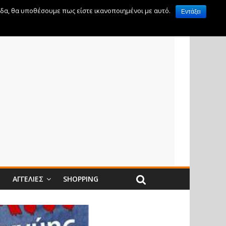
ίδα, θα υποθέσουμε πως είστε ικανοποιημένοι με αυτό.
Εντάξει
Ν
ΑΓΓΕΛΊΕΣ
SHOPPING