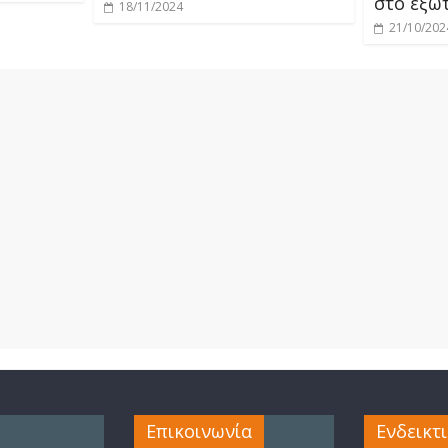
στο εξω
18/11/2024
21/10/202
Επικοινωνία
Ενδεικτ