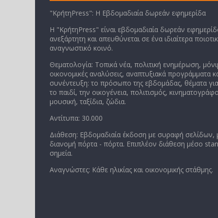
"ΚρήτηPress": Η Εβδομαδιαία δωρεάν εφημερίδα
Η "ΚρήτηPress" είναι εβδομαδιαία δωρεάν εφημερίδα
ανεξάρτητη και απευθύνεται σε ένα ιδιαίτερα ποιοτι
αναγνωστικό κοινό.
Θεματολογία: Τοπικά νέα, πολιτική ενημέρωση, μόνι
οικονομικές αναλύσεις, αναπτυξιακά προγράμματα κα
συνέντευξη: το πρόσωπο της εβδομάδας, θέματα για
το παιδί, την οικογένεια, πολιτισμός, κινηματογράφο
μουσική, ταξίδια, ζώδια.
Αντίτυπα: 30.000
Διάθεση: Εβδομαδιαία έκδοση με συραφή σελίδων,
διανομή πόρτα - πόρτα. Επιπλέον διάθεση μέσο stan
σημεία.
Αναγνώστες: Κάθε ηλικίας και οικονομικής στάθμης.