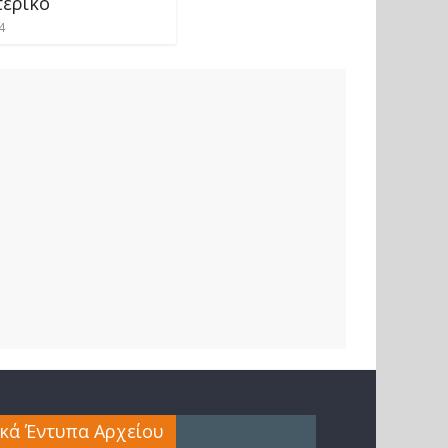
τερικό
4
ικά Έντυπα Αρχείου