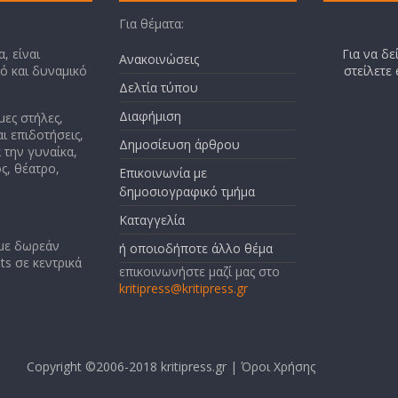
Για θέματα:
, είναι
Για να δε
Ανακοινώσεις
κό και δυναμικό
στείλετε
Δελτία τύπου
Διαφήμιση
μες στήλες,
ι επιδοτήσεις,
Δημοσίευση άρθρου
 την γυναίκα,
ς, θέατρο,
Επικοινωνία με
δημοσιογραφικό τμήμα
Καταγγελία
 με δωρεάν
ή οποιοδήποτε άλλο θέμα
ts σε κεντρικά
επικοινωνήστε μαζί μας στο
kritipress@kritipress.gr
Copyright ©2006-2018 kritipress.gr |
Όροι Χρήσης