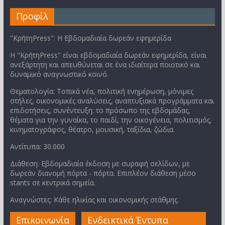
Προφίλ
"ΚρήτηPress": Η Εβδομαδιαία δωρεάν εφημερίδα
Η "ΚρήτηPress" είναι εβδομαδιαία δωρεάν εφημερίδα, είναι
ανεξάρτητη και απευθύνεται σε ένα ιδιαίτερα ποιοτικό και
δυναμικό αναγνωστικό κοινό.
Θεματολογία: Τοπικά νέα, πολιτική ενημέρωση, μόνιμες
στήλες, οικονομικές αναλύσεις, αναπτυξιακά προγράμματα και
επιδοτήσεις, συνέντευξη: το πρόσωπο της εβδομάδας,
θέματα για την γυναίκα, το παιδί, την οικογένεια, πολιτισμός,
κινηματογράφος, θέατρο, μουσική, ταξίδια, ζώδια.
Αντίτυπα: 30.000
Διάθεση: Εβδομαδιαία έκδοση με συραφή σελίδων, με
δωρεάν διανομή πόρτα - πόρτα. Επιπλέον διάθεση μέσο
stants σε κεντρικά σημεία.
Αναγνώστες: Κάθε ηλικίας και οικονομικής στάθμης.
Επικοινωνία
Ενδεικτικά Έντυπα