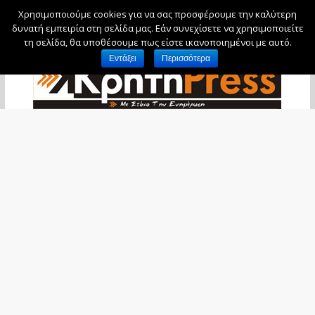
Χρησιμοποιούμε cookies για να σας προσφέρουμε την καλύτερη
Πέμπτη, 6 Αυγούστου, 2026
δυνατή εμπειρία στη σελίδα μας. Εάν συνεχίσετε να χρησιμοποιείτε
τη σελίδα, θα υποθέσουμε πως είστε ικανοποιημένοι με αυτό.
Εντάξει
Περισσότερα