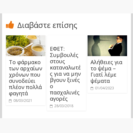
Διαβάστε επίσης
ΕΦΕΤ:
Συμβουλές
στους
Το φάρμακο
Αλήθειες για
καταναλωτέ
των αρχαίων
το ψέμα –
ς για να μην
χρόνων που
Γιατί λέμε
βγουν ξινές
συνοδεύει
ψέματα
ο
πλέον πολλά
01/04/2023
πασχαλινές
φαγητά
αγορές
08/03/2021
28/03/2018