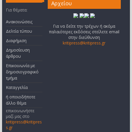
Αρχείου
Για θέματα:
Ανακοινώσεις
Για να δείτε την τρέχων ή ακόμα
Δελτία τύπου
παλαιότερες εκδόσεις στείλετε email
στην διεύθυνση
Διαφήμιση
kritipress@kritipress.gr
Δημοσίευση
άρθρου
Επικοινωνία με
δημοσιογραφικό
τμήμα
Καταγγελία
ή οποιοδήποτε
άλλο θέμα
επικοινωνήστε
μαζί μας στο
kritipress@kritipres
s.gr