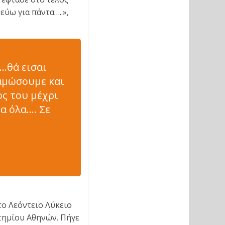
ύω για πάντα…..»,
….θά εισαι
ταμώσουμε και
ος του μέχρι
α όλα…. Σε
24
ο Λεόντειο Λύκειο
τημίου Αθηνών. Πήγε