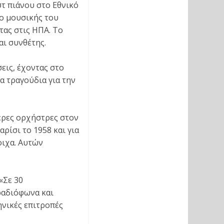
στ πιάνου στο Εθνικό
ίο μουσικής του
τας στις ΗΠΑ. Το
αι συνθέτης.
εις, έχοντας στο
τα τραγούδια για την
τερες ορχήστρες στον
ρίσι το 1958 και για
οιχα. Αυτών
«Σε 30
ραδιόφωνα και
ληνικές επιτροπές