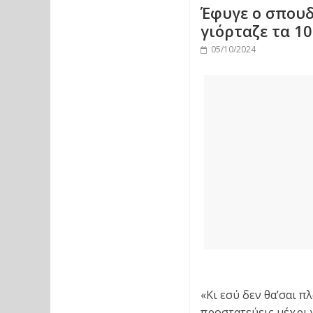
Έφυγε ο σπουδ
γιόρταζε τα 10
05/10/2024
«Κι εσύ δεν θα’σαι π
προστατεύεις μέχρι 