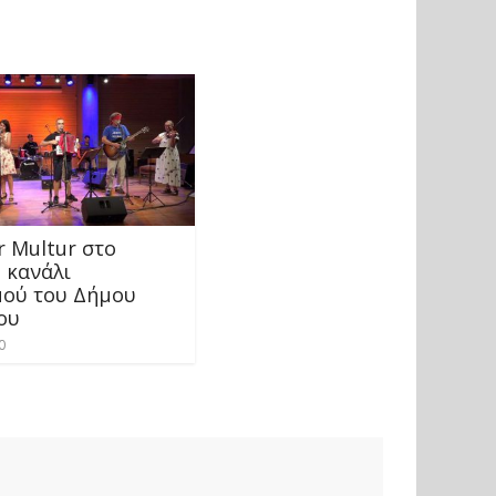
r Multur στο
 κανάλι
μού του Δήμου
ου
0