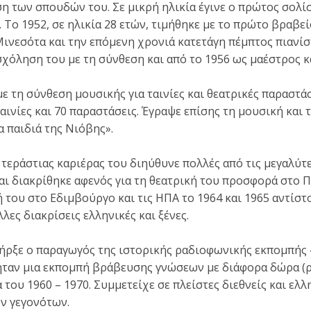
ση των σπουδών του. Σε μικρή ηλικία έγινε ο πρώτος σολί
 Το 1952, σε ηλικία 28 ετών, τιμήθηκε με το πρώτο βραβε
ινεσότα και την επόμενη χρονιά κατετάγη πέμπτος πιανίσ
σχόληση του με τη σύνθεση και από το 1956 ως μαέστρος κ
ε τη σύνθεση μουσικής για ταινίες και θεατρικές παραστάσ
αινίες και 70 παραστάσεις. Έγραψε επίσης τη μουσική και 
α παιδιά της Νιόβης».
ς τεράστιας καριέρας του διηύθυνε πολλές από τις μεγαλύ
αι διακρίθηκε αφενός για τη θεατρική του προσφορά στο Πα
 του στο Εδιμβούργο και τις ΗΠΑ το 1964 και 1965 αντίστ
ες διακρίσεις ελληνικές και ξένες.
ήρξε ο παραγωγός της ιστορικής ραδιοφωνικής εκπομπής 
ήταν μια εκπομπή βράβευσης γνώσεων με διάφορα δώρα (
α του 1960 – 1970. Συμμετείχε σε πλείστες διεθνείς και ελ
ν γεγονότων.