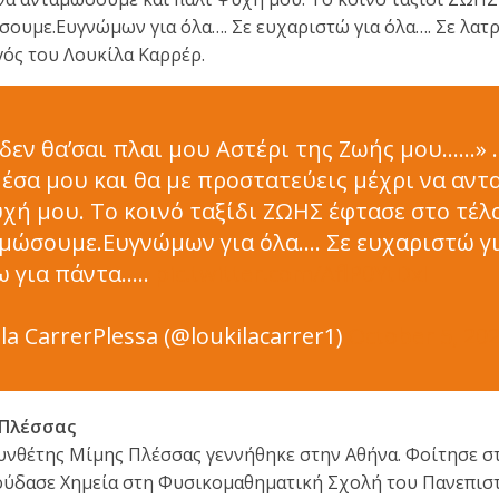
σουμε.Ευγνώμων για όλα…. Σε ευχαριστώ για όλα…. Σε λατρε
γός του Λουκίλα Καρρέρ.
 δεν θα’σαι πλαι μου Αστέρι της Ζωής μου……» 
έσα μου και θα με προστατεύεις μέχρι να αν
χή μου. Το κοινό ταξίδι ΖΩΗΣ έφτασε στο τέλ
μώσουμε.Ευγνώμων για όλα…. Σε ευχαριστώ γι
 για πάντα…..
pic.twitter.com/AflP0YtDxI
la CarrerPlessa (@loukilacarrer1)
October 5, 20
 Πλέσσας
νθέτης Μίμης Πλέσσας γεννήθηκε στην Αθήνα. Φοίτησε στ
πούδασε Χημεία στη Φυσικομαθηματική Σχολή του Πανεπισ