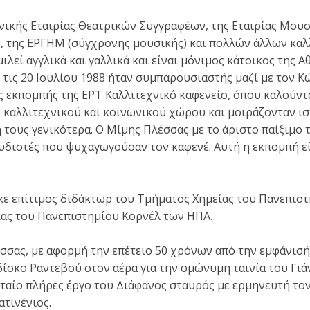
νικής Εταιρίας Θεατρικών Συγγραφέων, της Εταιρίας Μο
, της ΕΡΓΗΜ (σύγχρονης μουσικής) και πολλών άλλων καλ
ιλεί αγγλικά και γαλλικά και είναι μόνιμος κάτοικος της Αθ
 τις 20 Ιουλίου 1988 ήταν συμπαρουσιαστής μαζί με τον Κ
ς εκπομπής της ΕΡΤ Καλλιτεχνικό καφενείο, όπου καλούντ
καλλιτεχνικού και κοινωνικού χώρου και μοιράζονταν ισ
ή τους γενικότερα. Ο Μίμης Πλέσσας με το άριστο παίξιμο
διστές που ψυχαγωγούσαν τον καφενέ. Αυτή η εκπομπή εί
κε επίτιμος διδάκτωρ του Τμήματος Χημείας του Πανεπισ
ίας του Πανεπιστημίου Κορνέλ των ΗΠΑ.
σσας, με αφορμή την επέτειο 50 χρόνων από την εμφάνισή
δίσκο Ραντεβού στον αέρα για την ομώνυμη ταινία του Γιά
ταίο πλήρες έργο του Διάφανος σταυρός με ερμηνευτή το
ατινένιος.