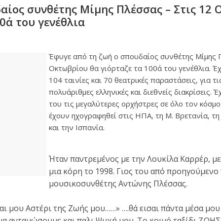
αίος συνθέτης Μίμης Πλέσσας – Στις 12
0ά του γενέθλια
Έφυγε από τη ζωή ο σπουδαίος συνθέτης Μίμης Π
Οκτωβρίου θα γιόρταζε τα 100ά του γενέθλια. Έχ
104 ταινίες και 70 θεατρικές παραστάσεις, για τι
πολυάριθμες ελληνικές και διεθνείς διακρίσεις. Έ
του τις μεγαλύτερες ορχήστρες σε όλο τον κόσμο
έχουν ηχογραφηθεί στις ΗΠΑ, τη Μ. Βρετανία, τη
και την Ισπανία.
Ήταν παντρεμένος με την Λουκίλα Καρρέρ, με
μια κόρη το 1998. Γιος του από προηγούμενο 
μουσικοσυνθέτης Αντώνης Πλέσσας.
λαι μου Αστέρι της Ζωής μου……» ….θά εισαι πάντα μέσα μου 
να ανταμώσουμε και παλι Ψυχή μου. Το κοινό ταξίδι ΖΩΗΣ