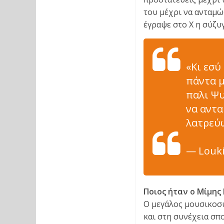
του μέχρι να ανταμώ
έγραψε στο Χ η σύζυ
«Κι εσύ
πάντα μ
παλι Ψυ
να αντα
λατρεύω
— Louki
Ποιος ήταν ο Μίμης
Ο μεγάλος μουσικοσυ
και στη συνέχεια σ