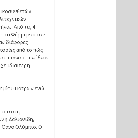
υσικοσυνθετών
λιτεχνικών
ήνας. Από τις 4
ώστα Φέρρη και τον
αν διάφορες
τορίες από το πώς
 του πιάνου συνόδευε
χε ιδιαίτερη
τημίου Πατρών ενώ
 του στη
ννη Δαλιανίδη,
ν Θάνο Ολύμπιο. Ο