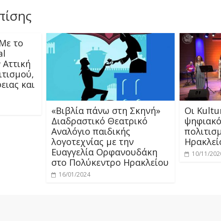
πίσης
«Με το
al
 Αττική
ιτισμού,
ειας και
«Βιβλία πάνω στη Σκηνή»
Οι Kultu
Διαδραστικό Θεατρικό
ψηφιακό
Αναλόγιο παιδικής
πολιτισ
λογοτεχνίας με την
Ηρακλεί
Ευαγγελία Ορφανουδάκη
10/11/202
στο Πολύκεντρο Ηρακλείου
16/01/2024