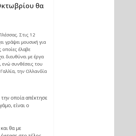
 Οκτωβρίου θα
λέσσας. Στις 12
ει γράψει μουσική για
ς οποίες έλαβε
χει διευθύνει με έργα
, ενώ συνθέσεις του
 Γαλλία, την Ολλανδία
 την οποία απέκτησε
γάμο, είναι ο
και θα με
 έφτασε στο τέλος