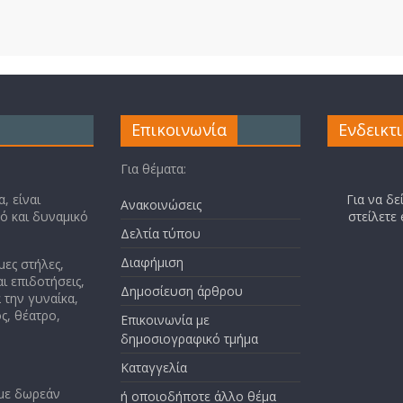
Επικοινωνία
Ενδεικτ
Για θέματα:
, είναι
Για να δε
Ανακοινώσεις
κό και δυναμικό
στείλετε
Δελτία τύπου
Διαφήμιση
μες στήλες,
ι επιδοτήσεις,
Δημοσίευση άρθρου
 την γυναίκα,
ς, θέατρο,
Επικοινωνία με
δημοσιογραφικό τμήμα
Καταγγελία
 με δωρεάν
ή οποιοδήποτε άλλο θέμα