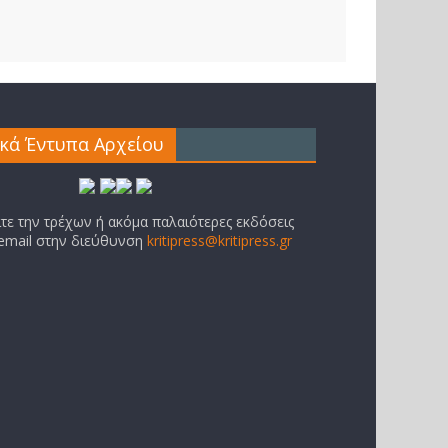
ικά Έντυπα Αρχείου
ίτε την τρέχων ή ακόμα παλαιότερες εκδόσεις
 email στην διεύθυνση
kritipress@kritipress.gr