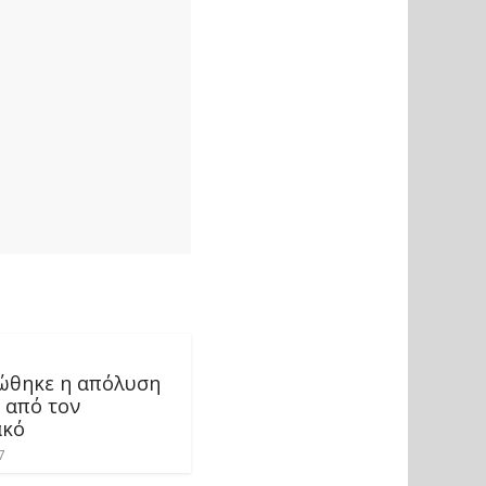
ώθηκε η απόλυση
 από τον
ακό
7