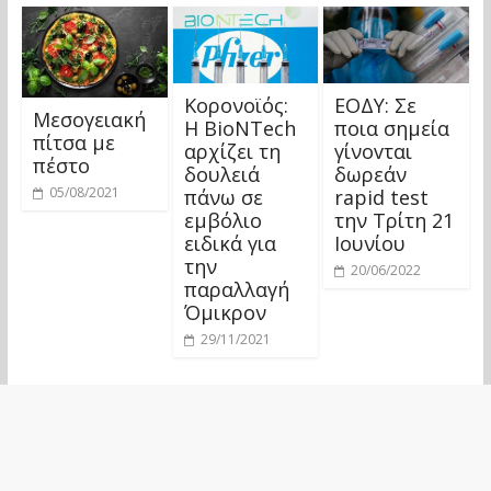
Κορονοϊός:
ΕΟΔΥ: Σε
Μεσογειακή
Η BioNTech
ποια σημεία
πίτσα με
αρχίζει τη
γίνοvται
πέστο
δουλειά
δωρεάν
05/08/2021
πάνω σε
rapid test
εμβόλιο
την Τρίτη 21
ειδικά για
Ιουνίου
την
20/06/2022
παραλλαγή
Όμικρον
29/11/2021