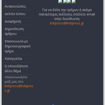
Ανακοινώσεις
Για να δείτε την τρέχων ή ακόμα
Δελτία τύπου
παλαιότερες εκδόσεις στείλετε email
στην διεύθυνση
Διαφήμιση
kritipress@kritipress.gr
Δημοσίευση
άρθρου
Επικοινωνία με
δημοσιογραφικό
τμήμα
Καταγγελία
ή οποιοδήποτε
άλλο θέμα
επικοινωνήστε
μαζί μας στο
kritipress@kritipres
s.gr