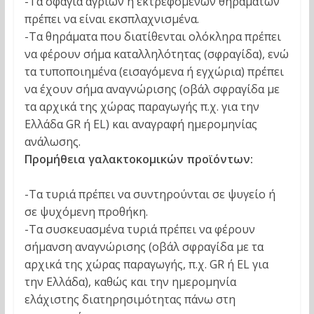
-Τα σφάγια άγριων ή εκτρεφόμενων θηραμάτων
πρέπει να είναι εκσπλαχνισμένα.
-Τα θηράματα που διατίθενται ολόκληρα πρέπει
να φέρουν σήμα καταλληλότητας (σφραγίδα), ενώ
τα τυποποιημένα (εισαγόμενα ή εγχώρια) πρέπει
να έχουν σήμα αναγνώρισης (οβάλ σφραγίδα με
τα αρχικά της χώρας παραγωγής π.χ. για την
Ελλάδα GR ή EL) και αναγραφή ημερομηνίας
ανάλωσης.
Προμήθεια γαλακτοκομικών προϊόντων:
-Τα τυριά πρέπει να συντηρούνται σε ψυγείο ή
σε ψυχόμενη προθήκη.
-Τα συσκευασμένα τυριά πρέπει να φέρουν
σήμανση αναγνώρισης (οβάλ σφραγίδα με τα
αρχικά της χώρας παραγωγής, π.χ. GR ή EL για
την Ελλάδα), καθώς και την ημερομηνία
ελάχιστης διατηρησιμότητας πάνω στη