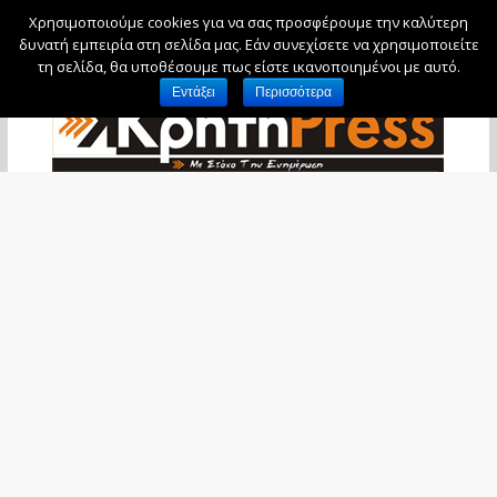
Χρησιμοποιούμε cookies για να σας προσφέρουμε την καλύτερη
Πέμπτη, 6 Αυγούστου, 2026
δυνατή εμπειρία στη σελίδα μας. Εάν συνεχίσετε να χρησιμοποιείτε
τη σελίδα, θα υποθέσουμε πως είστε ικανοποιημένοι με αυτό.
Εντάξει
Περισσότερα