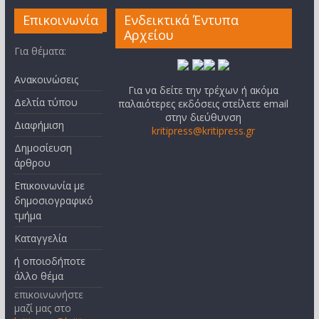
Επικοινωνία
Ενδεικτικά Έντυπα
Αρχείου
Για θέματα:
Ανακοινώσεις
Για να δείτε την τρέχων ή ακόμα
Δελτία τύπου
παλαιότερες εκδόσεις στείλετε email
στην διεύθυνση
Διαφήμιση
kritipress@kritipress.gr
Δημοσίευση
άρθρου
Επικοινωνία με
δημοσιογραφικό
τμήμα
Καταγγελία
ή οποιοδήποτε
άλλο θέμα
επικοινωνήστε
μαζί μας στο