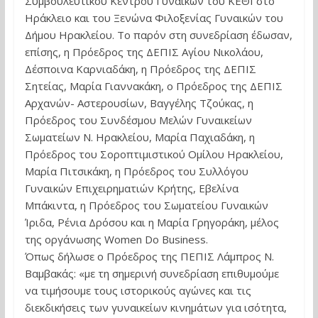
Συμβουλευτικού Κέντρου Γυναικών του ΚΕΘΙ στο
Ηράκλειο και του Ξενώνα Φιλοξενίας Γυναικών του
Δήμου Ηρακλείου. Το παρόν στη συνεδρίαση έδωσαν,
επίσης, η Πρόεδρος της ΔΕΠΙΣ Αγίου Νικολάου,
Δέσποινα Καρνιαδάκη, η Πρόεδρος της ΔΕΠΙΣ
Σητείας, Μαρία Γιαννακάκη, ο Πρόεδρος της ΔΕΠΙΣ
Αρχανών- Αστερουσίων, Βαγγέλης Τζούκας, η
Πρόεδρος του Συνδέσμου Μελών Γυναικείων
Σωματείων Ν. Ηρακλείου, Μαρία Παχιαδάκη, η
Πρόεδρος του Σοροπτιμιστικού Ομίλου Ηρακλείου,
Μαρία Πιτσικάκη, η Πρόεδρος του Συλλόγου
Γυναικών Επιχειρηματιών Κρήτης, Εβελίνα
Μπάκιντα, η Πρόεδρος του Σωματείου Γυναικών
Ίριδα, Ρένια Δρόσου και η Μαρία Γρηγοράκη, μέλος
της οργάνωσης Women Do Business.
Όπως δήλωσε ο Πρόεδρος της ΠΕΠΙΣ Λάμπρος Ν.
Βαμβακάς: «με τη σημερινή συνεδρίαση επιθυμούμε
να τιμήσουμε τους ιστορικούς αγώνες και τις
διεκδικήσεις των γυναικείων κινημάτων για ισότητα,