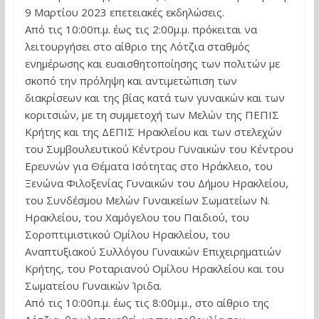
9 Μαρτίου 2023 επετειακές εκδηλώσεις.
Από τις 10:00π.μ. έως τις 2:00μ.μ. πρόκειται να
λειτουργήσει στο αίθριο της Λότζια σταθμός
ενημέρωσης και ευαισθητοποίησης των πολιτών με
σκοπό την πρόληψη και αντιμετώπιση των
διακρίσεων και της βίας κατά των γυναικών και των
κοριτσιών, με τη συμμετοχή των Μελών της ΠΕΠΙΣ
Κρήτης και της ΔΕΠΙΣ Ηρακλείου και των στελεχών
του Συμβουλευτικού Κέντρου Γυναικών του Κέντρου
Ερευνών για Θέματα Ισότητας στο Ηράκλειο, του
Ξενώνα Φιλοξενίας Γυναικών του Δήμου Ηρακλείου,
του Συνδέσμου Μελών Γυναικείων Σωματείων Ν.
Ηρακλείου, του Χαμόγελου του Παιδιού, του
Σοροπτιμιστικού Ομίλου Ηρακλείου, του
Αναπτυξιακού Συλλόγου Γυναικών Επιχειρηματιών
Κρήτης, του Ροταριανού Ομίλου Ηρακλείου και του
Σωματείου Γυναικών Ίριδα.
Από τις 10:00π.μ. έως τις 8:00μ.μ., στο αίθριο της