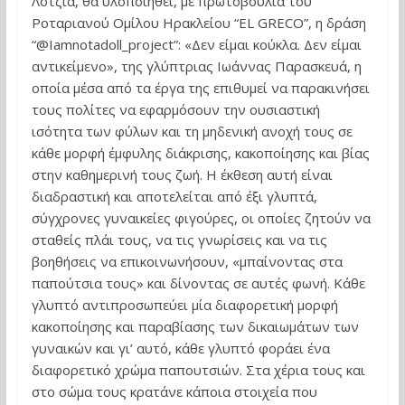
Λότζια, θα υλοποιηθεί, με πρωτοβουλία του
Ροταριανού Ομίλου Ηρακλείου “EL GRECO”, η δράση
“@Ιamnotadoll_project”: «Δεν είμαι κούκλα. Δεν είμαι
αντικείμενο», της γλύπτριας Ιωάννας Παρασκευά, η
οποία μέσα από τα έργα της επιθυμεί να παρακινήσει
τους πολίτες να εφαρμόσουν την ουσιαστική
ισότητα των φύλων και τη μηδενική ανοχή τους σε
κάθε μορφή έμφυλης διάκρισης, κακοποίησης και βίας
στην καθημερινή τους ζωή. Η έκθεση αυτή είναι
διαδραστική και αποτελείται από έξι γλυπτά,
σύγχρονες γυναικείες φιγούρες, οι οποίες ζητούν να
σταθείς πλάι τους, να τις γνωρίσεις και να τις
βοηθήσεις να επικοινωνήσουν, «μπαίνοντας στα
παπούτσια τους» και δίνοντας σε αυτές φωνή. Κάθε
γλυπτό αντιπροσωπεύει μία διαφορετική μορφή
κακοποίησης και παραβίασης των δικαιωμάτων των
γυναικών και γι’ αυτό, κάθε γλυπτό φοράει ένα
διαφορετικό χρώμα παπουτσιών. Στα χέρια τους και
στο σώμα τους κρατάνε κάποια στοιχεία που