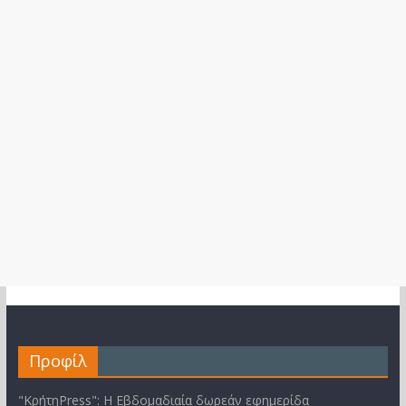
Προφίλ
"ΚρήτηPress": Η Εβδομαδιαία δωρεάν εφημερίδα