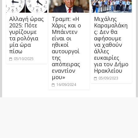
Αλλαγή ώρας
Τραμπ: «Η
Μιχάλης
2025: Πότε
Χάρις και ο
Καραμαλάκη
γυρίζουμε
Μπάιντεν
ς: Δεν θα
τα ρολόγια
είναι οι
αφήσουμε
μία ώρα
ηθικοί
να χαθούν
πίσω
αυτουργοί
άλλες
της
ευκαιρίες
05/10/2025
απόπειρας
για τον Δήμο
εναντίον
Ηρακλείου
μου»
05/09/2023
16/09/2024