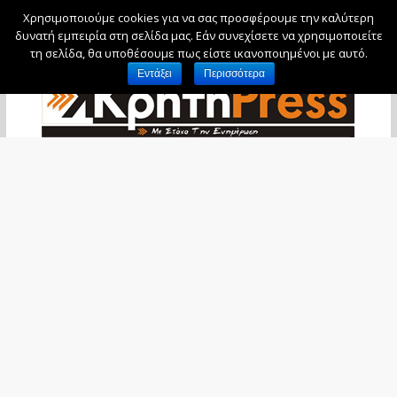
Χρησιμοποιούμε cookies για να σας προσφέρουμε την καλύτερη
Πέμπτη, 6 Αυγούστου, 2026
δυνατή εμπειρία στη σελίδα μας. Εάν συνεχίσετε να χρησιμοποιείτε
τη σελίδα, θα υποθέσουμε πως είστε ικανοποιημένοι με αυτό.
Εντάξει
Περισσότερα