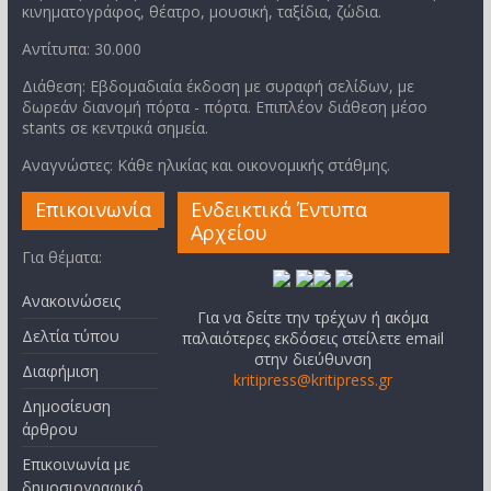
κινηματογράφος, θέατρο, μουσική, ταξίδια, ζώδια.
Αντίτυπα: 30.000
Διάθεση: Εβδομαδιαία έκδοση με συραφή σελίδων, με
δωρεάν διανομή πόρτα - πόρτα. Επιπλέον διάθεση μέσο
stants σε κεντρικά σημεία.
Αναγνώστες: Κάθε ηλικίας και οικονομικής στάθμης.
Επικοινωνία
Ενδεικτικά Έντυπα
Αρχείου
Για θέματα:
Ανακοινώσεις
Για να δείτε την τρέχων ή ακόμα
Δελτία τύπου
παλαιότερες εκδόσεις στείλετε email
στην διεύθυνση
Διαφήμιση
kritipress@kritipress.gr
Δημοσίευση
άρθρου
Επικοινωνία με
δημοσιογραφικό