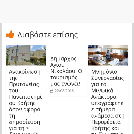
Διαβάστε επίσης
Δήμαρχος
Αγίου
Νικολάου: Ο
Ανακοίνωση
Μνημόνιο
τουρισμός
της
Συνεργασίας
μας ενώνει!
Πρυτανείας
για τα
του
Μινωικά
22/08/2018
Πανεπιστημί
Ανάκτορα
ου Κρήτης
υπογράφτηκ
όσον αφορά
ε σήμερα
τη
ανάμεσα στη
δημοσίευση
Περιφέρεια
για τη >
Κρήτης και