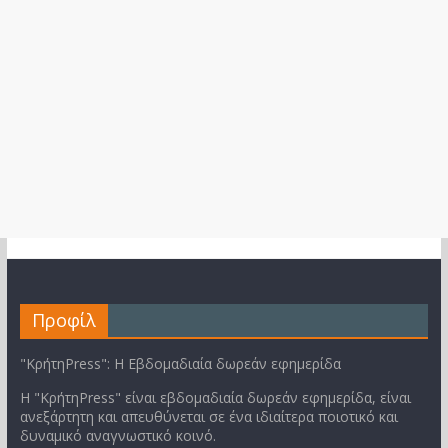
Προφίλ
"ΚρήτηPress": Η Εβδομαδιαία δωρεάν εφημερίδα
Η "ΚρήτηPress" είναι εβδομαδιαία δωρεάν εφημερίδα, είναι
ανεξάρτητη και απευθύνεται σε ένα ιδιαίτερα ποιοτικό και
δυναμικό αναγνωστικό κοινό.