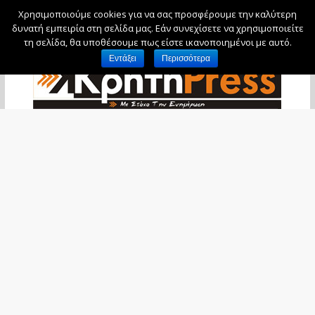
Χρησιμοποιούμε cookies για να σας προσφέρουμε την καλύτερη
Πέμπτη, 6 Αυγούστου, 2026
δυνατή εμπειρία στη σελίδα μας. Εάν συνεχίσετε να χρησιμοποιείτε
τη σελίδα, θα υποθέσουμε πως είστε ικανοποιημένοι με αυτό.
Εντάξει
Περισσότερα