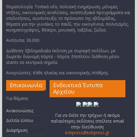
Θεματολογία: Τοπικά νέα, πολιτική ενημέρωση, μόνιμες
στήλες, οικονομικές αναλύσεις, αναπτυξιακά προγράμματα και
επιδοτήσεις, συνέντευξη: το πρόσωπο της εβδομάδας,
θέματα για την γυναίκα, το παιδί, την οικογένεια, πολιτισμός,
κινηματογράφος, θέατρο, μουσική, ταξίδια, ζώδια.
Αντίτυπα: 30.000
Διάθεση: Εβδομαδιαία έκδοση με συραφή σελίδων, με
δωρεάν διανομή πόρτα - πόρτα. Επιπλέον διάθεση μέσο
stants σε κεντρικά σημεία.
Αναγνώστες: Κάθε ηλικίας και οικονομικής στάθμης.
Επικοινωνία
Ενδεικτικά Έντυπα
Αρχείου
Για θέματα:
Ανακοινώσεις
Για να δείτε την τρέχων ή ακόμα
Δελτία τύπου
παλαιότερες εκδόσεις στείλετε email
στην διεύθυνση
Διαφήμιση
kritipress@kritipress.gr