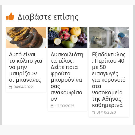
Διαβάστε επίσης
Αυτό είναι
Δυσκοιλιότη
Εξαδάκτυλος
το κόλπο για
τα τέλος:
: Περίπου 40
να μην
Δείτε ποια
με 50
μαυρίζουν
φρούτα
εισαγωγές
οι μπανάνες
μπορούν να
για κορονοϊό
σας
στα
04/04/2022
ανακουφίσο
νοσοκομεία
υν
της Αθήνας
καθημερινά
12/09/2025
01/10/2020