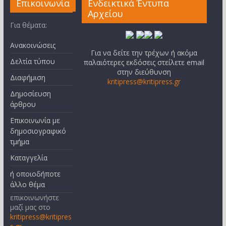
Επικοινωνία
Ενδεικτικά Έντυπα
Αρχείου
Για θέματα:
Ανακοινώσεις
Για να δείτε την τρέχων ή ακόμα
Δελτία τύπου
παλαιότερες εκδόσεις στείλετε email
στην διεύθυνση
Διαφήμιση
kritipress@kritipress.gr
Δημοσίευση
άρθρου
Επικοινωνία με
δημοσιογραφικό
τμήμα
Καταγγελία
ή οποιοδήποτε
άλλο θέμα
επικοινωνήστε
μαζί μας στο
kritipress@kritipres