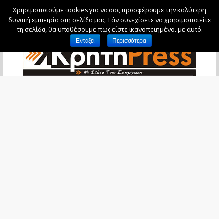
Χρησιμοποιούμε cookies για να σας προσφέρουμε την καλύτερη
Πέμπτη, 6 Αυγούστου, 2026
δυνατή εμπειρία στη σελίδα μας. Εάν συνεχίσετε να χρησιμοποιείτε
τη σελίδα, θα υποθέσουμε πως είστε ικανοποιημένοι με αυτό.
Εντάξει
Περισσότερα