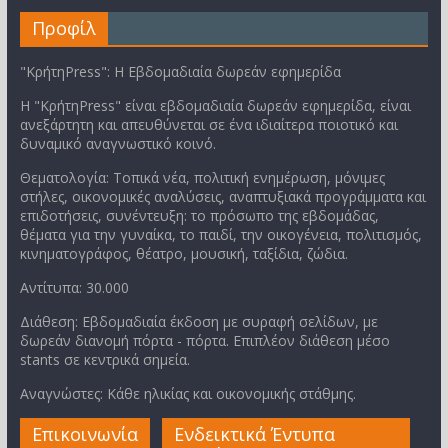
Προφίλ
"ΚρήτηPress": Η Εβδομαδιαία δωρεάν εφημερίδα
Η "ΚρήτηPress" είναι εβδομαδιαία δωρεάν εφημερίδα, είναι
ανεξάρτητη και απευθύνεται σε ένα ιδιαίτερα ποιοτικό και
δυναμικό αναγνωστικό κοινό.
Θεματολογία: Τοπικά νέα, πολιτική ενημέρωση, μόνιμες
στήλες, οικονομικές αναλύσεις, αναπτυξιακά προγράμματα και
επιδοτήσεις, συνέντευξη: το πρόσωπο της εβδομάδας,
θέματα για την γυναίκα, το παιδί, την οικογένεια, πολιτισμός,
κινηματογράφος, θέατρο, μουσική, ταξίδια, ζώδια.
Αντίτυπα: 30.000
Διάθεση: Εβδομαδιαία έκδοση με συραφή σελίδων, με
δωρεάν διανομή πόρτα - πόρτα. Επιπλέον διάθεση μέσο
stants σε κεντρικά σημεία.
Αναγνώστες: Κάθε ηλικίας και οικονομικής στάθμης.
Επικοινωνία
Ενδεικτικά Έντυπα