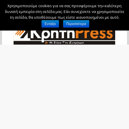
Χρησιμοποιούμε cookies για να σας προσφέρουμε την καλύτερη
Πέμπτη, 6 Αυγούστου, 2026
δυνατή εμπειρία στη σελίδα μας. Εάν συνεχίσετε να χρησιμοποιείτε
τη σελίδα, θα υποθέσουμε πως είστε ικανοποιημένοι με αυτό.
Εντάξει
Περισσότερα