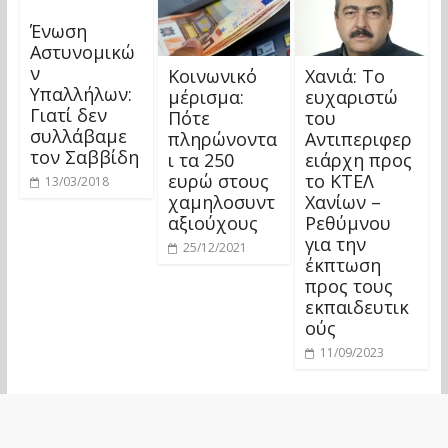
Ένωση
Αστυνομικώ
ν
Κοινωνικό
Χανιά: Το
Υπαλλήλων:
μέρισμα:
ευχαριστώ
Γιατί δεν
Πότε
του
συλλάβαμε
πληρώνοντα
Αντιπεριφερ
τον Σαββίδη
ι τα 250
ειάρχη προς
ευρώ στους
το ΚΤΕΛ
13/03/2018
χαμηλοσυντ
Χανίων –
αξιούχους
Ρεθύμνου
για την
25/12/2021
έκπτωση
προς τους
εκπαιδευτικ
ούς
11/09/2023