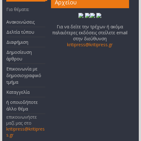
Αρχείου
Για θέματα:
Ανακοινώσεις
Για να δείτε την τρέχων ή ακόμα
Δελτία τύπου
παλαιότερες εκδόσεις στείλετε email
στην διεύθυνση
Διαφήμιση
kritipress@kritipress.gr
Δημοσίευση
άρθρου
Επικοινωνία με
δημοσιογραφικό
τμήμα
Καταγγελία
ή οποιοδήποτε
άλλο θέμα
επικοινωνήστε
μαζί μας στο
kritipress@kritipres
s.gr