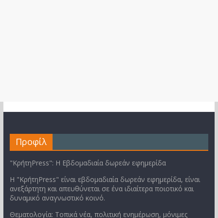
Προφίλ
"ΚρήτηPress": Η Εβδομαδιαία δωρεάν εφημερίδα
Η "ΚρήτηPress" είναι εβδομαδιαία δωρεάν εφημερίδα, είναι
ανεξάρτητη και απευθύνεται σε ένα ιδιαίτερα ποιοτικό και
δυναμικό αναγνωστικό κοινό.
Θεματολογία: Τοπικά νέα, πολιτική ενημέρωση, μόνιμες