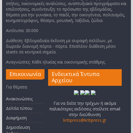
στήλες, οικονομικές αναλύσεις, αναπτυξιακά προγράμματα και
επιδοτήσεις, συνέντευξη: το πρόσωπο της εβδομάδας,
θέματα για την γυναίκα, το παιδί, την οικογένεια, πολιτισμός,
κινηματογράφος, θέατρο, μουσική, ταξίδια, ζώδια.
Αντίτυπα: 30.000
Διάθεση: Εβδομαδιαία έκδοση με συραφή σελίδων, με
δωρεάν διανομή πόρτα - πόρτα. Επιπλέον διάθεση μέσο
stants σε κεντρικά σημεία.
Αναγνώστες: Κάθε ηλικίας και οικονομικής στάθμης.
Επικοινωνία
Ενδεικτικά Έντυπα
Αρχείου
Για θέματα:
Ανακοινώσεις
Για να δείτε την τρέχων ή ακόμα
Δελτία τύπου
παλαιότερες εκδόσεις στείλετε email
στην διεύθυνση
Διαφήμιση
kritipress@kritipress.gr
Δημοσίευση