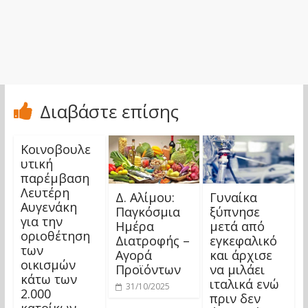
Διαβάστε επίσης
Κοινοβουλε
υτική
παρέμβαση
Λευτέρη
Δ. Αλίμου:
Γυναίκα
Αυγενάκη
Παγκόσμια
ξύπνησε
για την
Ημέρα
μετά από
οριοθέτηση
Διατροφής –
εγκεφαλικό
των
Αγορά
και άρχισε
οικισμών
Προϊόντων
να μιλάει
κάτω των
ιταλικά ενώ
31/10/2025
2.000
πριν δεν