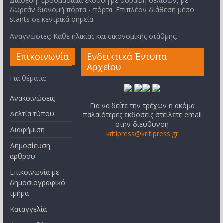
Διάθεση: Εβδομαδιαία έκδοση με συραφή σελίδων, με
δωρεάν διανομή πόρτα - πόρτα. Επιπλέον διάθεση μέσο
stants σε κεντρικά σημεία.
Αναγνώστες: Κάθε ηλικίας και οικονομικής στάθμης.
Επικοινωνία
Ενδεικτικά Έντυπα
Αρχείου
Για θέματα:
Ανακοινώσεις
Για να δείτε την τρέχων ή ακόμα
Δελτία τύπου
παλαιότερες εκδόσεις στείλετε email
στην διεύθυνση
Διαφήμιση
kritipress@kritipress.gr
Δημοσίευση
άρθρου
Επικοινωνία με
δημοσιογραφικό
τμήμα
Καταγγελία