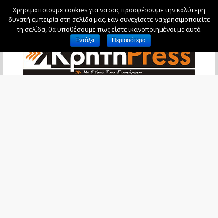
Χρησιμοποιούμε cookies για να σας προσφέρουμε την καλύτερη
Πέμπτη, 6 Αυγούστου, 2026
δυνατή εμπειρία στη σελίδα μας. Εάν συνεχίσετε να χρησιμοποιείτε
τη σελίδα, θα υποθέσουμε πως είστε ικανοποιημένοι με αυτό.
Εντάξει
Περισσότερα