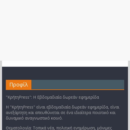
Προφίλ
"ΚρήτηPress": Η Εβδομαδιαία δωρεάν εφημερίδα
Η "ΚρήτηPress" είναι εβδομαδιαία δωρεάν εφημερίδα, είναι
ανεξάρτητη και απευθύνεται σε ένα ιδιαίτερα ποιοτικό και
δυναμικό αναγνωστικό κοινό.
Θεματολογία: Τοπικά νέα, πολιτική ενημέρωση, μόνιμες