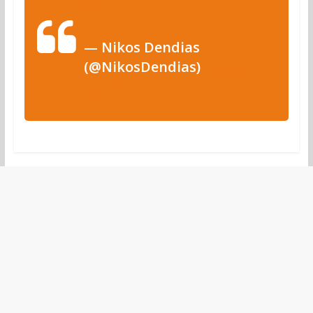
Bv
— Nikos Dendias
(@NikosDendias)
October
28, 2024