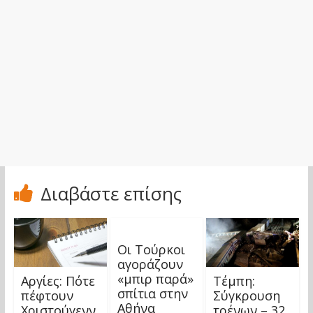
Διαβάστε επίσης
Οι Τούρκοι
αγοράζουν
«μπιρ παρά»
Αργίες: Πότε
Τέμπη:
σπίτια στην
πέφτουν
Σύγκρουση
Αθήνα
Χριστούγενν
τρένων – 32