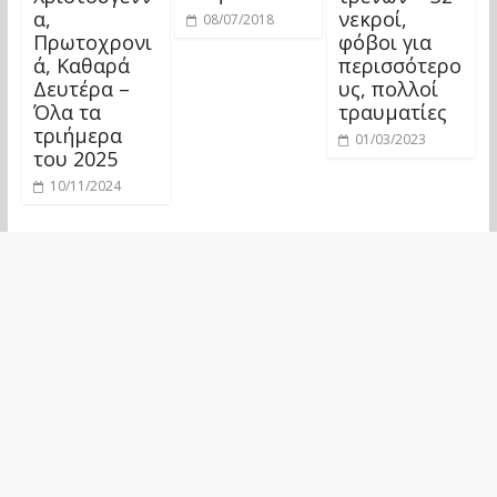
α,
νεκροί,
08/07/2018
Πρωτοχρονι
φόβοι για
ά, Καθαρά
περισσότερο
Δευτέρα –
υς, πολλοί
Όλα τα
τραυματίες
τριήμερα
01/03/2023
του 2025
10/11/2024