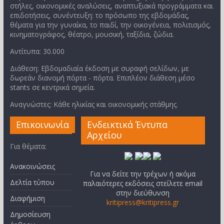
στήλες, οικονομικές αναλύσεις, αναπτυξιακά προγράμματα και
επιδοτήσεις, συνέντευξη: το πρόσωπο της εβδομάδας,
θέματα για την γυναίκα, το παιδί, την οικογένεια, πολιτισμός,
κινηματογράφος, θέατρο, μουσική, ταξίδια, ζώδια.
Αντίτυπα: 30.000
Διάθεση: Εβδομαδιαία έκδοση με συραφή σελίδων, με
δωρεάν διανομή πόρτα - πόρτα. Επιπλέον διάθεση μέσο
stants σε κεντρικά σημεία.
Αναγνώστες: Κάθε ηλικίας και οικονομικής στάθμης.
Επικοινωνία
Ενδεικτικά Έντυπα
Αρχείου
Για θέματα:
Ανακοινώσεις
Για να δείτε την τρέχων ή ακόμα
Δελτία τύπου
παλαιότερες εκδόσεις στείλετε email
στην διεύθυνση
Διαφήμιση
kritipress@kritipress.gr
Δημοσίευση