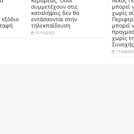
ιά
Κεραμέως: Όσοι
Νίκος Π
συμμετέχουν στις
μπορεί 
καταλήψεις δεν θα
χωρίς σ
ν εξόδιο
εντάσσονται στην
Περιφερ
 ταφή
τηλεκπαίδευση
μπορεί 
πραγματ
01/10/2020
χωρίς τ
Συνοχής
11/04/202