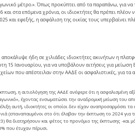
αγωνικό μέτρο.». Όπως προκύπτει από τα παραπάνω, για να
6 και στα επόμενα χρόνια, οι ιδιοκτήτες θα πρέπει πλέον 
25 και εφεξής, η ασφάλιση της οικίας τους υπερβαίνει πλ
ή αποκάλυψε ήδη σε χιλιάδες ιδιοκτήτες ακινήτων η πλατ
τη 15 Ιανουαρίου, για να υποβάλουν αιτήσεις για μείωση 
χείων που απέστειλαν στην ΑΑΔΕ οι ασφαλιστικές, για τα 
κπτωση, η αιτιολόγηση της ΑΑΔΕ ανέφερε ότι η ασφαλισμένη αξί
αγωνικό», έχοντας ενσωματώσει την αναδρομική μείωση του απ
ξέλιξη αυτή, ιδιοκτήτες οι οποίοι δεν είχαν αναπροσαρμόσει τα
νιά (επαναπαυμένοι στο ότι έλαβαν την έκπτωση το 2024 για τ
23) θα διατηρήσουν και φέτος το προνόμιο της έκπτωσης -και μ
0% που έτυχαν πέρυσι.