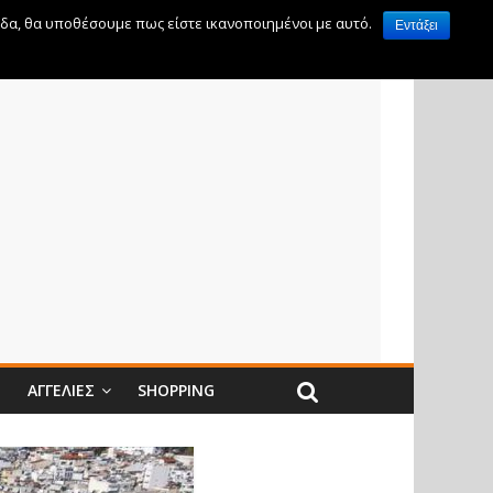
ίδα, θα υποθέσουμε πως είστε ικανοποιημένοι με αυτό.
Εντάξει
Ν
ΑΓΓΕΛΊΕΣ
SHOPPING