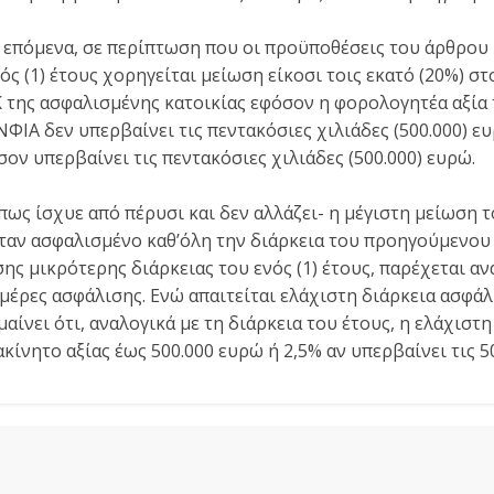
αι επόμενα, σε περίπτωση που οι προϋποθέσεις του άρθρου
ός (1) έτους χορηγείται μείωση είκοσι τοις εκατό (20%) σ
 της ασφαλισμένης κατοικίας εφόσον η φορολογητέα αξία τ
ΦΙΑ δεν υπερβαίνει τις πεντακόσιες χιλιάδες (500.000) ε
σον υπερβαίνει τις πεντακόσιες χιλιάδες (500.000) ευρώ.
όπως ίσχυε από πέρυσι και δεν αλλάζει- η μέγιστη μείωση 
ταν ασφαλισμένο καθ’όλη την διάρκεια του προηγούμενου 
ης μικρότερης διάρκειας του ενός (1) έτους, παρέχεται α
ημέρες ασφάλισης. Ενώ απαιτείται ελάχιστη διάρκεια ασφά
μαίνει ότι, αναλογικά με τη διάρκεια του έτους, η ελάχιστ
κίνητο αξίας έως 500.000 ευρώ ή 2,5% αν υπερβαίνει τις 5