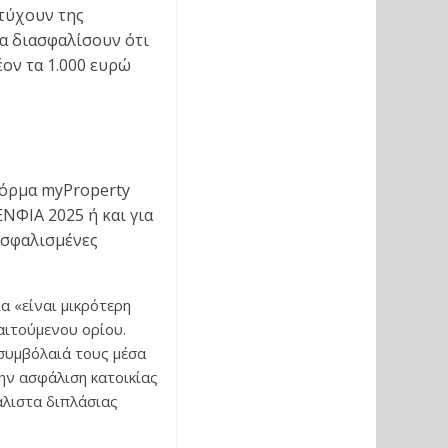
 τύχουν της
να διασφαλίσουν ότι
έον τα 1.000 ευρώ
φόρμα myProperty
ΕΝΦΙΑ 2025 ή και για
ασφαλισμένες
α «είναι μικρότερη
αιτούμενου ορίου.
 συμβόλαιά τους μέσα
ην ασφάλιση κατοικίας
άλιστα διπλάσιας