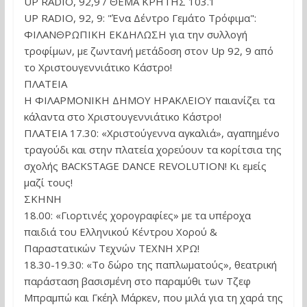
UP RADIO, 92,9 / ΘΕΜΑ ΚΡΗΤΗΣ 103.1
UP RADIO, 92, 9: "Ένα Δέντρο Γεμάτο Τρόφιμα":
ΦΙΛΑΝΘΡΩΠΙΚΗ ΕΚΔΗΛΩΣΗ για την συλλογή
τροφίμων, με ζωντανή μετάδοση στον Up 92, 9 από
το Χριστουγεννιάτικο Κάστρο!
ΠΛΑΤΕΙΑ
Η ΦΙΛΑΡΜΟΝΙΚΗ ΔΗΜΟΥ ΗΡΑΚΛΕΙΟΥ παιανίζει τα
κάλαντα στο Χριστουγεννιάτικο Κάστρο!
ΠΛΑΤΕΙΑ 17.30: «Χριστούγεννα αγκαλιά», αγαπημένο
τραγούδι και στην πλατεία χορεύουν τα κορίτσια της
σχολής BACKSTAGE DANCE REVOLUTION! Κι εμείς
μαζί τους!
ΣΚΗΝΗ
18.00: «Γιορτινές χορογραφίες» με τα υπέροχα
παιδιά του Ελληνικού Κέντρου Χορού &
Παραστατικών Τεχνών ΤΕΧΝΗ ΧΡΩ!
18.30-19.30: «Το δώρο της παπλωµατούς», θεατρική
παράσταση βασισμένη στο παραμύθι των Τζεφ
Μπραμπώ και Γκέηλ Μάρκεν, που μιλά για τη χαρά της