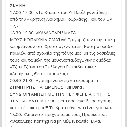
ΣΚΗΝΗ
17.00-18.00: «Το Καράτε του Άι Βασίλη»: επίδειξη
από την «Κρητική Ακαδημία Τουρλάκης» και τον UP
92,2!
18.30-19.30: «ΚΑΛΑΝΤΑΡΙΣΜΑΤΑ-
ΜΟΥΣΙΚΟΠΑΙΧΝΙΔΙΣΜΑΤΑ»! Τριγυρίζουν στην πόλη
και φτάνουν στο Χριστουγεννιάτικο Κάστρο ομάδες
παιδιών από σχολεία της πόλης μας, με τις δασκάλες
τους και τα μέλη της μουσικοπαιδαγωγικής ομάδας
«Τζαμ Τζαμ» του Συλλόγου Εκπαιδευτικών
«Δομήνικος Θεοτοκόπουλος».
20.30-21.30: Αγαπημένα έντεχνα ακούσματα!
ΔΗΜΗΤΡΗΣ ΠΑΓΩΜΕΝΟΣ Full Band /
ΣΥΝΔΙΟΡΓΑΝΩΣΗ ΜΕ ΤΗΝ ΠΕΡΙΦΕΡΕΙΑ ΚΡΗΤΗΣ
ΤΕΝΤΑ/ΠΛΑΤΕΙΑ 17.00: Pet Food: ένα δώρο αγάπης
για τα ζωάκια μας!!! Τα Χριστούγεννα είναι για όλους!
18.00: «Άπαιχτα» παιχνίδια με τους Προσκόπους
Ανατολικής Κρήτης! Να μη λείψει κανείς! Είναι