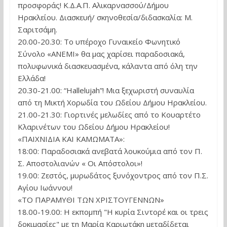
προσφοράς! Κ.Δ.Α.Π. Αλικαρνασσού/Δήμου
Ηρακλείου. Διασκευή/ σκηνοθεσία/διδασκαλία: Μ.
Σαριτσάμη.
20.00-20.30: Το υπέροχο Γυναικείο Φωνητικό
Σύνολο «ANEMI» θα μας χαρίσει παραδοσιακά,
πολυφωνικά διασκευασμένα, κάλαντα από όλη την
Ελλάδα!
20.30-21.00: “Hallelujah”! Μια ξεχωριστή συναυλία
από τη Μικτή Χορωδία του Ωδείου Δήμου Ηρακλείου.
21.00-21.30: Γιορτινές μελωδίες από το Κουαρτέτο
Κλαρινέτων του Ωδείου Δήμου Ηρακλείου!
«ΠΑΙΧΝΙΔΙΑ ΚΑΙ ΚΑΜΩΜΑΤΑ»:
18:00: Παραδοσιακά ανεβατά λουκούμια από τον Π.
Σ. Αποστολιανών « Οι Απόστολοι»!
19.00: Ζεστός, μυρωδάτος ξυνόχοντρος από τον Π.Σ.
Αγίου Ιωάννου!
«ΤΟ ΠΑΡΑΜΥΘΙ ΤΩΝ ΧΡΙΣΤΟΥΓΕΝΝΩΝ»
18.00-19.00: Η εκπομπή "Η κυρία Σιντορέ και οι τρεις
δοκιμασίες" με τη Μαρία Καριωτάκη μεταδίδεται