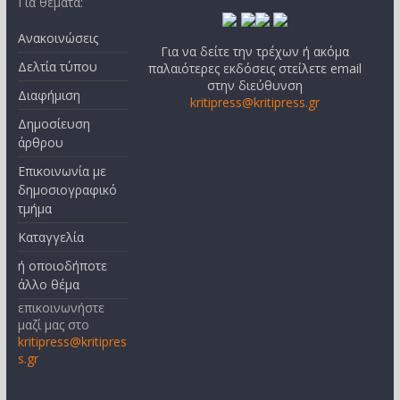
Για θέματα:
Ανακοινώσεις
Για να δείτε την τρέχων ή ακόμα
Δελτία τύπου
παλαιότερες εκδόσεις στείλετε email
στην διεύθυνση
Διαφήμιση
kritipress@kritipress.gr
Δημοσίευση
άρθρου
Επικοινωνία με
δημοσιογραφικό
τμήμα
Καταγγελία
ή οποιοδήποτε
άλλο θέμα
επικοινωνήστε
μαζί μας στο
kritipress@kritipres
s.gr