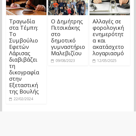
Τραγωδία
Ο Δημήτρης
Αλλαγές σε
στα Τέμπη:
Πιτσικάκης
φορολογική
Το
στο
ενημερότητ
Συμβούλιο
δημοτικό
α και
Εφετών
γυμναστήριο
ακατάσχετο
Λάρισας
Μαλεβιζίου
λογαριασμό
διαβιβάζει
09/08/2023
12/05/2025
τη
δικογραφία
στην
Εξεταστική
της Βουλής
22/02/2024